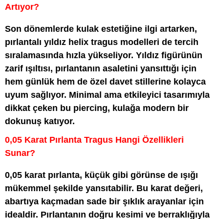
Artıyor?
Son dönemlerde kulak estetiğine ilgi artarken,
pırlantalı yıldız helix tragus modelleri de tercih
sıralamasında hızla yükseliyor. Yıldız figürünün
zarif ışıltısı, pırlantanın asaletini yansıttığı için
hem günlük hem de özel davet stillerine kolayca
uyum sağlıyor. Minimal ama etkileyici tasarımıyla
dikkat çeken bu piercing, kulağa modern bir
dokunuş katıyor.
0,05 Karat Pırlanta Tragus Hangi Özellikleri
Sunar?
0,05 karat pırlanta, küçük gibi görünse de ışığı
mükemmel şekilde yansıtabilir. Bu karat değeri,
abartıya kaçmadan sade bir şıklık arayanlar için
idealdir. Pırlantanın doğru kesimi ve berraklığıyla