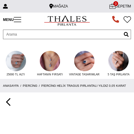
0
MAĞAZA
SEPETIM
MENU
25000 TL ALTI
VINTAGE TASARIMLAR
5 TAŞ PIRLANTA
HAFTANIN FIRSATI
ANASAYFA
PIERCING
PIERCING HELIX TRAGUS PIRLANTALI YILDIZ 0,05 KARAT