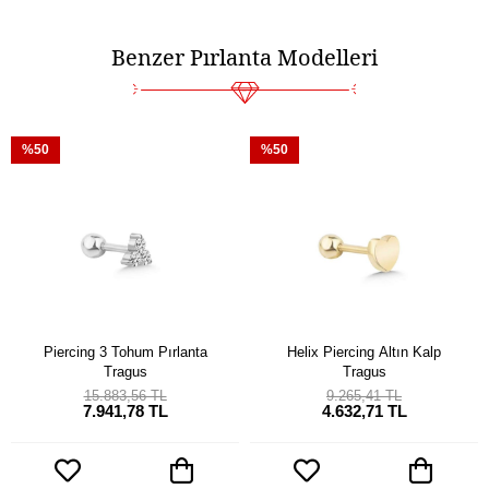
Benzer Pırlanta Modelleri
%50
%50
Piercing 3 Tohum Pırlanta
Helix Piercing Altın Kalp
Tragus
Tragus
15.883,56 TL
9.265,41 TL
7.941,78 TL
4.632,71 TL