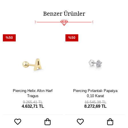
Benzer Ürünler
%50
%50
Piercing Helix Altın Harf
Piercing Pırlantalı Papatya
Tragus
0,10 Karat
9.265,41 TL
16.545,38 TL
4.632,71 TL
8.272,69 TL