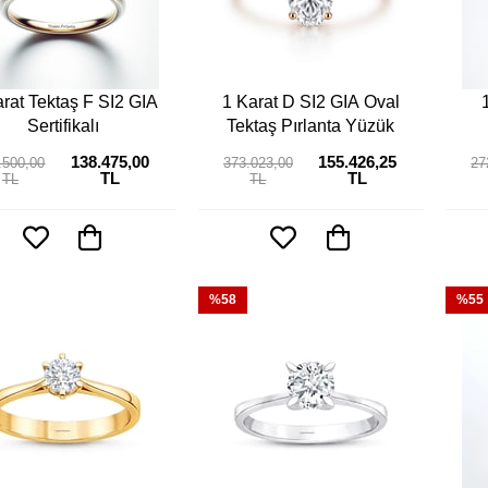
rat Tektaş F SI2 GIA
1 Karat D SI2 GIA Oval
Sertifikalı
Tektaş Pırlanta Yüzük
138.475,00
155.426,25
.500,00
373.023,00
27
TL
TL
TL
TL
%58
%55