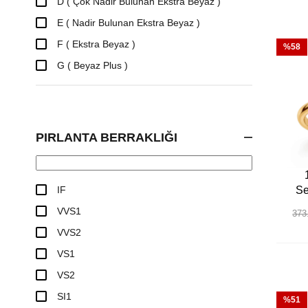
D ( Çok Nadir Bulunan Ekstra Beyaz )
E ( Nadir Bulunan Ekstra Beyaz )
F ( Ekstra Beyaz )
%58
G ( Beyaz Plus )
PIRLANTA BERRAKLIĞI
IF
Se
VVS1
373
VVS2
VS1
VS2
SI1
%51