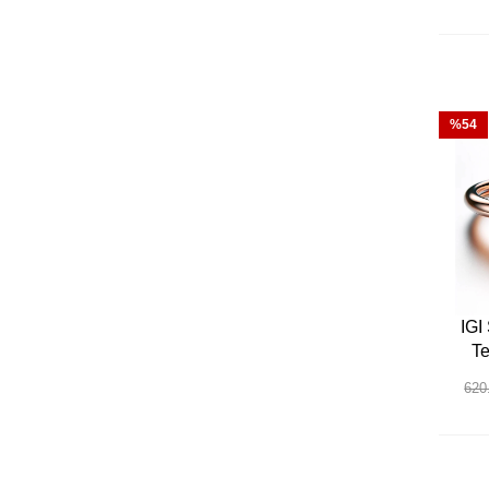
%54
IGI 
Te
620