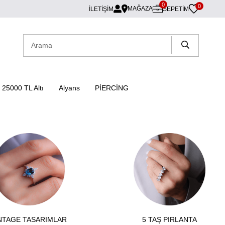
0
0
MAĞAZA
İLETİŞİM
SEPETIM
25000 TL Altı
Alyans
PİERCİNG
NTAGE TASARIMLAR
5 TAŞ PIRLANTA