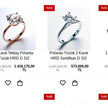
%54
%54
arat Tektaş Pırlanta
Pırlanta Yüzük 2 Karat
1
Yüzük HRD G SI2
HRD Sertifikalı D SI2
1.418.175,00
573.000,00
6.350,00
1.241.500,00
30
TL
TL
TL
TL
%48
%50