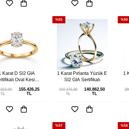
%55
%50
1 Karat D SI2 GIA
1 Karat Pırlanta Yüzük E
1 
rtifikalı Oval Kesim
SI2 GIA Sertifikalı
Pırlanta Tektaş
155.426,25
140.862,50
.023,00
310.375,00
28
TL
TL
TL
TL
%57
%58