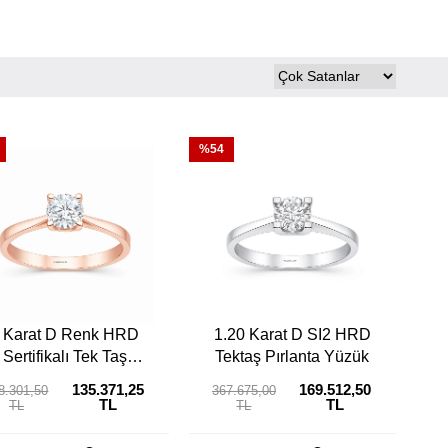
%54
 Karat D Renk HRD
1.20 Karat D SI2 HRD
Sertifikalı Tek Taş
Tektaş Pırlanta Yüzük
Pırlanta Yüzük
135.371,25
169.512,50
8.301,50
367.675,00
TL
TL
TL
TL