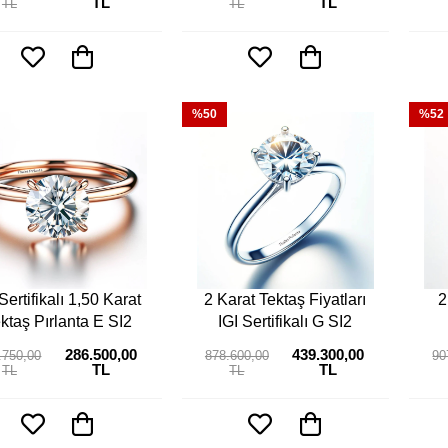
TL
TL
TL
TL
%50
%52
Sertifikalı 1,50 Karat
2 Karat Tektaş Fiyatları
2
ktaş Pırlanta E SI2
IGI Sertifikalı G SI2
286.500,00
439.300,00
.750,00
878.600,00
90
TL
TL
TL
TL