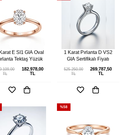
Karat E SI1 GIA Oval
1 Karat Pırlanta D VS2
ırlanta Tektaş Yüzük
GIA Sertifikalı Fiyatı
182.978,00
269.787,50
9.109,00
525.250,00
TL
TL
TL
TL
%58