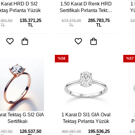
 Karat HRD D SI2
1.50 Karat D Renk HRD
1 
ktaş Pırlanta Yüzük
Sertifikalı Pırlanta Tektaş
Yü
Yüzük
135.371,25
285.783,75
.301,50
673.275,00
31
TL
TL
TL
TL
%58
%57
rat Tektaş G SI2 GIA
1 Karat D SI1 GIA Oval
Sertifikalı
Tektaş Pırlanta Yüzük
P
126.537,50
195.536,25
.787,50
469.287,00
1.