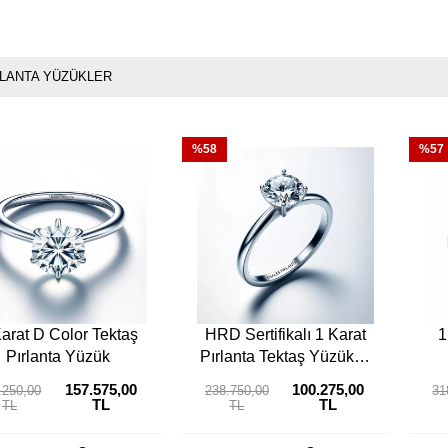
RLANTA YÜZÜKLER
%58
%57
arat D Color Tektaş
HRD Sertifikalı 1 Karat
1
Pırlanta Yüzük
Pırlanta Tektaş Yüzük G
Renk
157.575,00
100.275,00
.250,00
238.750,00
31
TL
TL
TL
TL