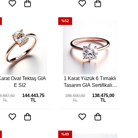
%52
Karat Oval Tektaş GIA
1 Karat Yüzük 6 Tırnaklı
E SI2
Tasarım GIA Sertifikalı F
SI2
144.443,75
138.475,00
8.887,50
286.500,00
TL
TL
TL
TL
%49