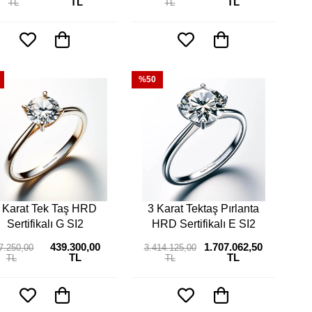
TL
TL
TL
TL
%50
 Karat Tek Taş HRD
3 Karat Tektaş Pırlanta
Sertifikalı G SI2
HRD Sertifikalı E SI2
439.300,00
1.707.062,50
7.250,00
3.414.125,00
TL
TL
TL
TL