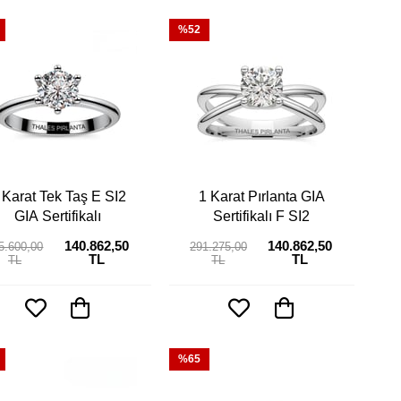
%52
 Karat Tek Taş E SI2
1 Karat Pırlanta GIA
GIA Sertifikalı
Sertifikalı F SI2
140.862,50
140.862,50
5.600,00
291.275,00
TL
TL
TL
TL
%65