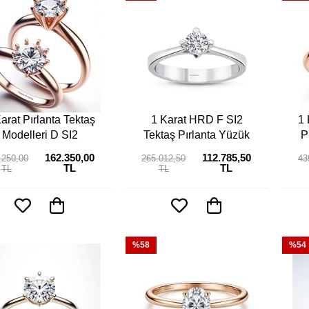
arat Pırlanta Tektaş
1 Karat HRD F SI2
1 
Modelleri D SI2
Tektaş Pırlanta Yüzük
P
162.350,00
112.785,50
.250,00
265.012,50
43
TL
TL
TL
TL
%58
%54