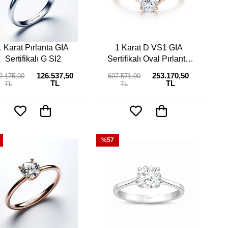
1 Karat Pırlanta GIA
1 Karat D VS1 GIA
Sertifikalı G SI2
Sertifikalı Oval Pırlanta
Tektaş Yüzük
126.537,50
253.170,50
2.175,00
607.571,00
TL
TL
TL
TL
%57