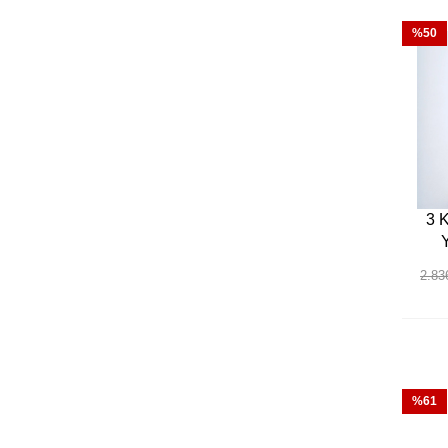
%50
3 K
2.83
%61