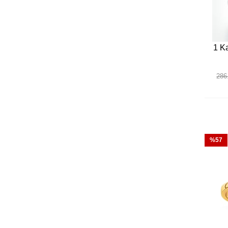
1 Ka
286
%57