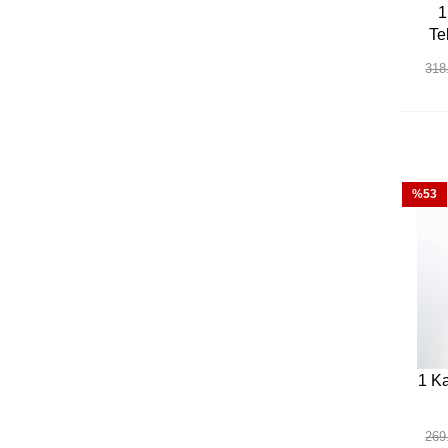
1
Te
318
%53
1 Ka
269