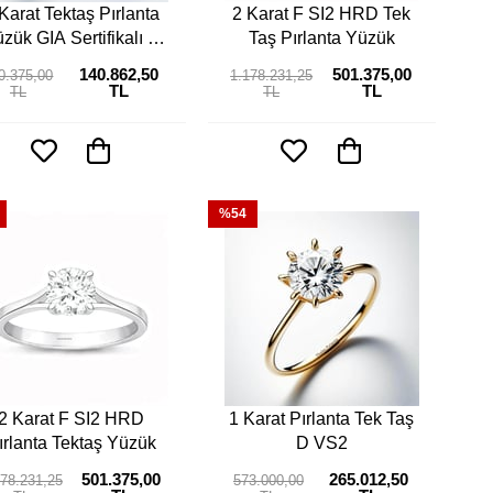
Karat Tektaş Pırlanta
2 Karat F SI2 HRD Tek
zük GIA Sertifikalı E
Taş Pırlanta Yüzük
SI2
140.862,50
501.375,00
0.375,00
1.178.231,25
TL
TL
TL
TL
%54
2 Karat F SI2 HRD
1 Karat Pırlanta Tek Taş
ırlanta Tektaş Yüzük
D VS2
501.375,00
265.012,50
178.231,25
573.000,00