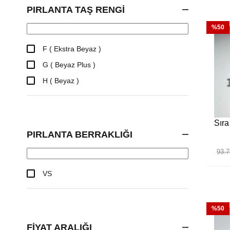
PIRLANTA TAŞ RENGI
%50
F ( Ekstra Beyaz )
G ( Beyaz Plus )
H ( Beyaz )
Sıra
PIRLANTA BERRAKLIĞI
93.7
VS
%50
FIYAT ARALIĞI