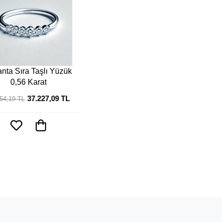
anta Sıra Taşlı Yüzük
0,56 Karat
37.227,09 TL
54,19 TL