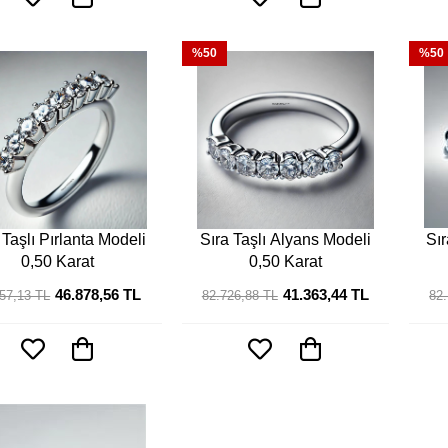
%50
%50
 Taşlı Pırlanta Modeli
Sıra Taşlı Alyans Modeli
Sır
0,50 Karat
0,50 Karat
46.878,56 TL
41.363,44 TL
57,13 TL
82.726,88 TL
82