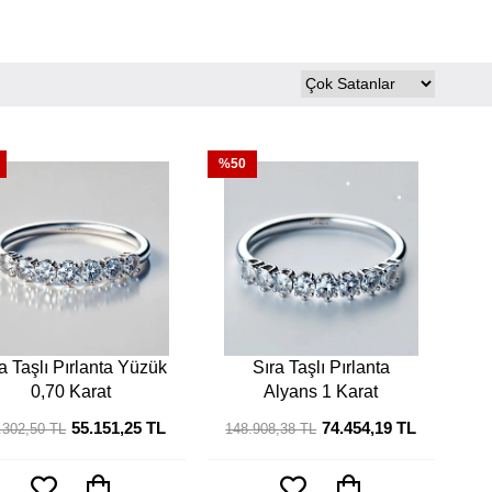
%50
a Taşlı Pırlanta Yüzük
Sıra Taşlı Pırlanta
0,70 Karat
Alyans 1 Karat
55.151,25 TL
74.454,19 TL
.302,50 TL
148.908,38 TL