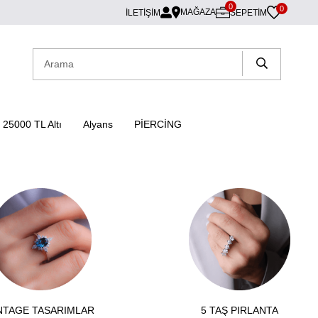
0
0
MAĞAZA
İLETİŞİM
SEPETIM
25000 TL Altı
Alyans
PİERCİNG
NTAGE TASARIMLAR
5 TAŞ PIRLANTA