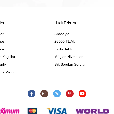
ler
Hızlı Erişim
arı
Anasayfa
mesi
25000 TL Altı
esi
Evlilik Teklifi
e Koşulları
Müşteri Hizmetleri
enlik
Sık Sorulan Sorular
ma Metni