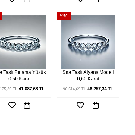
%50
a Taşlı Pırlanta Yüzük
Sıra Taşlı Alyans Modeli
0,50 Karat
0,60 Karat
41.087,68 TL
48.257,34 TL
.175,36 TL
96.514,69 TL