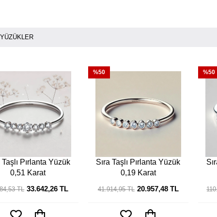
I YÜZÜKLER
%50
%50
 Taşlı Pırlanta Yüzük
Sıra Taşlı Pırlanta Yüzük
Sır
0,51 Karat
0,19 Karat
33.642,26 TL
20.957,48 TL
84,53 TL
41.914,95 TL
110