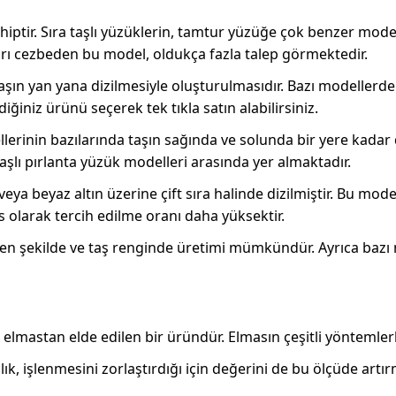
hiptir. Sıra taşlı yüzüklerin, tamtur yüzüğe çok benzer model
ıları cezbeden bu model, oldukça fazla talep görmektedir.
ne taşın yan yana dizilmesiyle oluşturulmasıdır. Bazı modeller
diğiniz ürünü seçerek tek tıkla satın alabilirsiniz.
llerinin bazılarında taşın sağında ve solunda bir yere kada
aşlı pırlanta yüzük modelleri arasında yer almaktadır.
a beyaz altın üzerine çift sıra halinde dizilmiştir. Bu model
s olarak tercih edilme oranı daha yüksektir.
enilen şekilde ve taş renginde üretimi mümkündür. Ayrıca baz
elmastan elde edilen bir üründür. Elmasın çeşitli yöntemlerl
ık, işlenmesini zorlaştırdığı için değerini de bu ölçüde artır