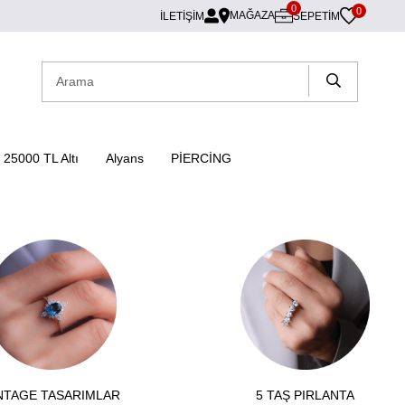
0
0
MAĞAZA
İLETİŞİM
SEPETIM
25000 TL Altı
Alyans
PİERCİNG
NTAGE TASARIMLAR
5 TAŞ PIRLANTA