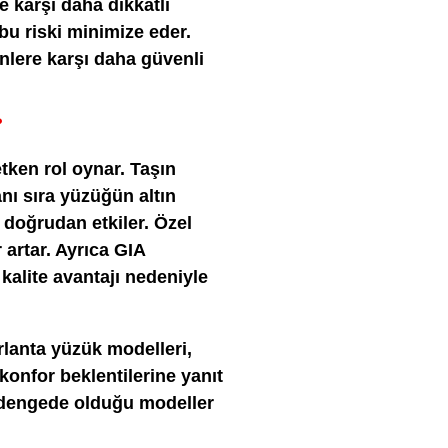
e karşı daha dikkatli
bu riski minimize eder.
enlere karşı daha güvenli
?
etken rol oynar. Taşın
anı sıra yüzüğün altın
tı doğrudan etkiler. Özel
 artar. Ayrıca GIA
 kalite avantajı nedeniyle
rlanta yüzük modelleri,
onfor beklentilerine yanıt
r dengede olduğu modeller