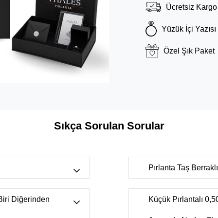
Ücretsiz Kargo
Yüzük İçi Yazısı
Özel Şık Paket
Sıkça Sorulan Sorular
Pırlanta Taş Berrak
r bulunan
FL-IF
(Tertemiz, çok nadi
s),
H color
ancak uzmanlar tarafında
 Biri Diğerinden
Küçük Pırlantalı 0,50
nkli beyaz),
K
VS
(Büyüteçler yardımıyla
r aralığı