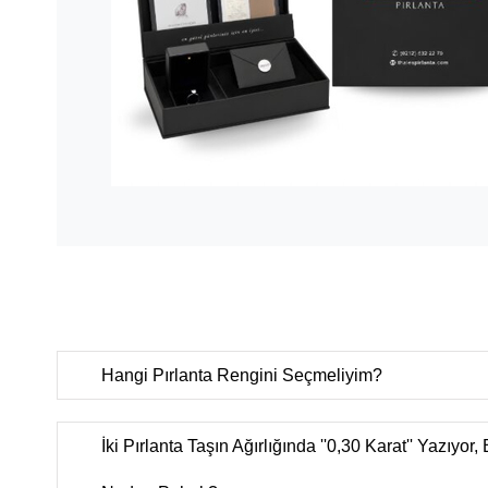
Hangi Pırlanta Rengini Seçmeliyim?
D color
(Çok nadir bulunan ekstra beyaz),
E color
(Nadi
ekstra beyaz),
F color
(Ekstra beyaz),
G color
(Beyaz Plu
İki Pırlanta Taşın Ağırlığında ''0,30 Karat'' Yazıyor,
(Beyaz),
I color
(Çok hafif renkli beyaz),
J color
(Hafif re
color
(Renkli beyaz),
L color
(Çok renkli beyaz),
M-Z colo