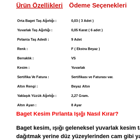
Ürün Özellikleri
Ödeme Seçenekleri
Orta Baget Taş Ağırlığı :
0,03 ( 3 Adet )
Yuvarlak Taş Ağırlığı :
0,05 Karat ( 6 adet )
Pırlanta Taş Adedi :
9 Adet
Renk :
F ( Ekstra Beyaz )
Berraklık :
VS
Kesim :
Yuvarlak
Sertifika Ve Fatura :
Sertifikası ve Faturası var.
Altın Rengi :
Beyaz Altın
Yaklaşık Yüzük Ağırlığı :
2,27 Gram.
Altın Ayarı :
8 Ayar
Baget Kesim Pırlanta Işığı Nasıl Kırar?
Baget kesim, ışığı geleneksel yuvarlak kesim taş
dağıtmak yerine düz yüzeylerinden cam gibi ya