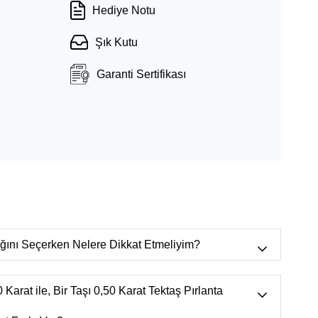
Hediye Notu
Şık Kutu
Garanti Sertifikası
lığını Seçerken Nelere Dikkat Etmeliyim?
r bulunur.),
VVS
(Mikroskop ortamında
n görülebilecek çok çok küçük doğal izler.)
 Karat ile, Bir Taşı 0,50 Karat Tektaş Pırlanta
 görülebilecek çok çok küçük doğal izler.),