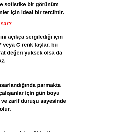
ve sofistike bir görünüm
ler için ideal bir tercihtir.
asar?
ını açıkça sergilediği için
F veya G renk taşlar, bu
at değeri yüksek olsa da
az.
tasarlandığında parmakta
 çalışanlar için gün boyu
ı ve zarif duruşu sayesinde
olur.