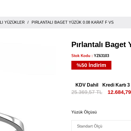
LI YÜZÜKLER
PIRLANTALI BAGET YÜZÜK 0.08 KARAT F VS
Pırlantalı Baget
Stok Kodu
YZ63103
%
50
İndirim
KDV Dahil
Kredi Kartı 3
25.369,57 TL
12.684,7
Yüzük Ölçüsü