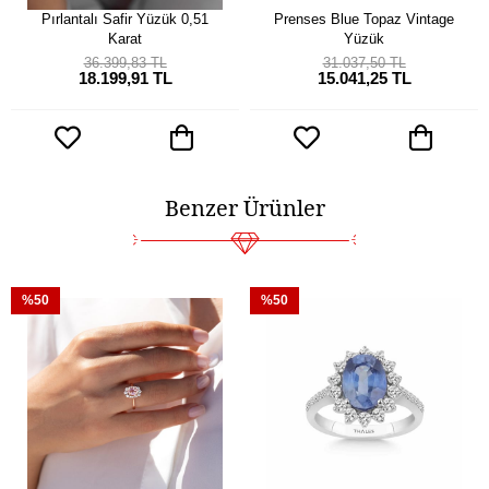
Pırlantalı Safir Yüzük 0,51
Prenses Blue Topaz Vintage
Karat
Yüzük
36.399,83 TL
31.037,50 TL
18.199,91 TL
15.041,25 TL
Benzer Ürünler
%50
%50