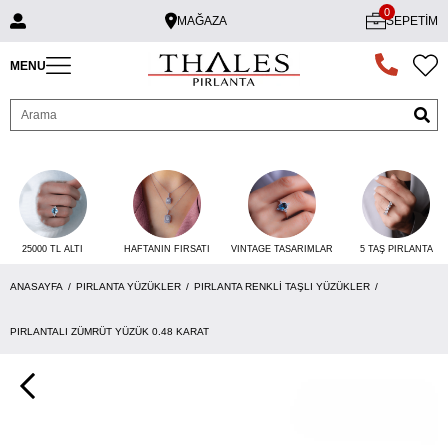
0
MAĞAZA
SEPETIM
MENU
25000 TL ALTI
VINTAGE TASARIMLAR
5 TAŞ PIRLANTA
HAFTANIN FIRSATI
ANASAYFA
PIRLANTA YÜZÜKLER
PIRLANTA RENKLI TAŞLI YÜZÜKLER
PIRLANTALI ZÜMRÜT YÜZÜK 0.48 KARAT