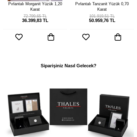
Pırlantalı Morganit Yüzük 1,20
Pırlantalı Tanzanit Yüzük 0,70
Karat
Karat
72.799,65 TL
101.919,51 TL
36.399,83 TL
50.959,76 TL
Siparişiniz Nasıl Gelecek?