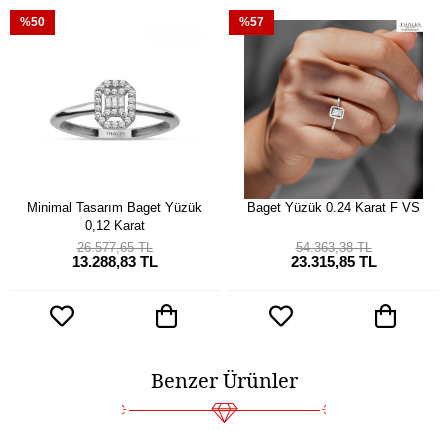
%50
%57
Minimal Tasarım Baget Yüzük
Baget Yüzük 0.24 Karat F VS
0,12 Karat
26.577,65 TL
54.363,38 TL
13.288,83 TL
23.315,85 TL
Benzer Ürünler