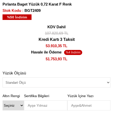
Pırlanta Baget Yüzük 0,72 Karat F Renk
Stok Kodu
BGT2409
%
50
İndirim
KDV Dahil
107.820,69 TL
Kredi Kartı 3 Taksit
53.910,35 TL
Havale ile Ödeme
51.753,93 TL
Yüzük Ölçüsü
Altın Rengi
Sertifika Bilgileri
Yüzük İçine Yazı