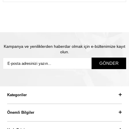
gönderiyoruz.
Satın almış olduğunuz mücevhere değeri üzerinden
sigorta yapılmaktadır. Olası kayıp durumunda Thales
pırlanta olarak biz yeni ürün üretip size gönderiyoruz.
Siz
sigortanın ödeme süresini beklemiyorsunuz.
Kampanya ve yeniliklerden haberdar olmak için e-bültenimize kayıt
olun.
GÖNDER
Kategoriler
Önemli Bilgiler