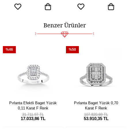
Benzer Ürünler
%46
%50
Pırlanta Efektli Baget Yüzük
Pırlanta Baget Yüzük 0,70
0,11 Karat F Renk
Karat F Renk
31.711,97 TL
107.820,69 TL
17.033,86 TL
53.910,35 TL