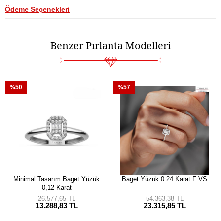
Ödeme Seçenekleri
Benzer Pırlanta Modelleri
%50
%57
Minimal Tasarım Baget Yüzük
Baget Yüzük 0.24 Karat F VS
0,12 Karat
26.577,65 TL
54.363,38 TL
13.288,83 TL
23.315,85 TL