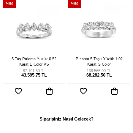
%50
%50
5 Taş Pırlanta Yüzük 0.52
Pırlanta 5 Taşlı Yüzük 1.02
Karat E Color VS
Karat G Color
87.191,50 TL
136.565,00 TL
43.595,75 TL
68.282,50 TL
Siparişiniz Nasıl Gelecek?