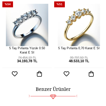
%54
%51
5 Taş Pırlanta Yüzük 0.50
5 Taş Pırlanta 0,70 Karat E SI
Karat E SI
74.454,19 TL
99.797,50 TL
34.193,78 TL
48.533,10 TL
Benzer Ürünler