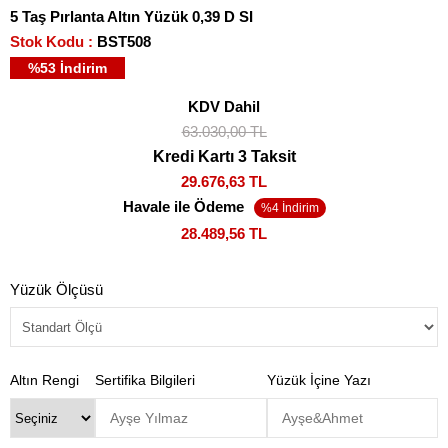
5 Taş Pırlanta Altın Yüzük 0,39 D SI
Stok Kodu
BST508
%
53
İndirim
KDV Dahil
63.030,00 TL
Kredi Kartı 3 Taksit
29.676,63 TL
Havale ile Ödeme
28.489,56 TL
Yüzük Ölçüsü
Altın Rengi
Sertifika Bilgileri
Yüzük İçine Yazı