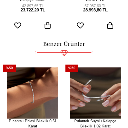
42.897,65 TL
57.987,60 TL
23.722,20 TL
28.993,80 TL
Benzer Ürünler
%50
%50
Pırlantalı Phlexi Bileklik 0.51
Pırlantalı Suyolu Kelepçe
Karat
Bileklik 1,02 Karat