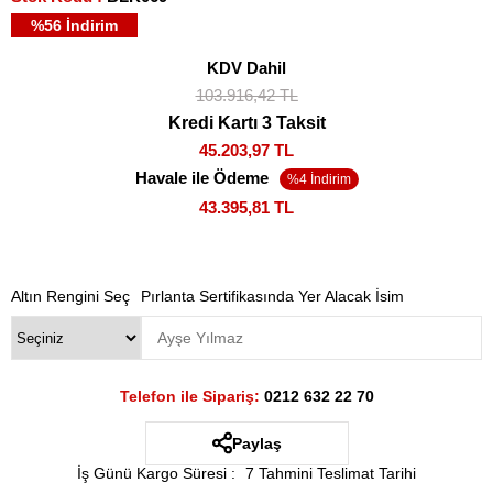
%
56
İndirim
KDV Dahil
103.916,42 TL
Kredi Kartı 3 Taksit
45.203,97 TL
Havale ile Ödeme
43.395,81 TL
Altın Rengini Seç
Pırlanta Sertifikasında Yer Alacak İsim
Telefon ile Sipariş:
0212 632 22 70
Paylaş
İş Günü Kargo Süresi
:
7 Tahmini Teslimat Tarihi