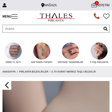
0
MAĞAZA
SEPETIM
MENU
25000 TL ALTI
VINTAGE TASARIMLAR
5 TAŞ PIRLANTA
HAFTANIN FIRSATI
ANASAYFA
PIRLANTA BILEKLIKLER
0.75 KARAT MARKIZ TAŞLI BILEKLIK