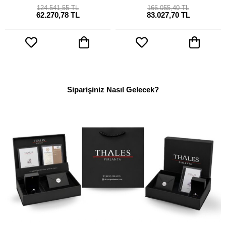
124.541,55 TL
166.055,40 TL
62.270,78 TL
83.027,70 TL
Siparişiniz Nasıl Gelecek?