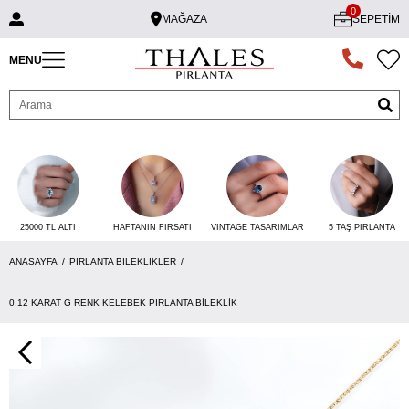
0
MAĞAZA
SEPETIM
MENU
25000 TL ALTI
VINTAGE TASARIMLAR
5 TAŞ PIRLANTA
HAFTANIN FIRSATI
ANASAYFA
PIRLANTA BILEKLIKLER
0.12 KARAT G RENK KELEBEK PIRLANTA BILEKLIK