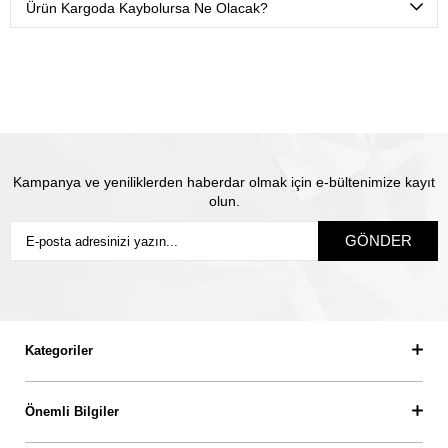
olduğunuz isme teslim olacak şekilde sigortalı olarak
Ürün Kargoda Kaybolursa Ne Olacak?
gönderiyoruz.
Satın almış olduğunuz mücevhere değeri üzerinden
sigorta yapılmaktadır. Olası kayıp durumunda Thales
pırlanta olarak biz yeni ürün üretip size gönderiyoruz.
Siz
sigortanın ödeme süresini beklemiyorsunuz.
Kampanya ve yeniliklerden haberdar olmak için e-bültenimize kayıt
olun.
GÖNDER
Kategoriler
Önemli Bilgiler