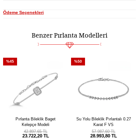
Ödeme Seçenekleri
Benzer Pırlanta Modelleri
%45
%50
Pırlanta Bileklik Baget
Su Yolu Bileklik Pırlantalı 0.27
Kelepçe Modeli
Karat F VS
42.897,65 TL
57.987,60 TL
23.722,20 TL
28.993,80 TL