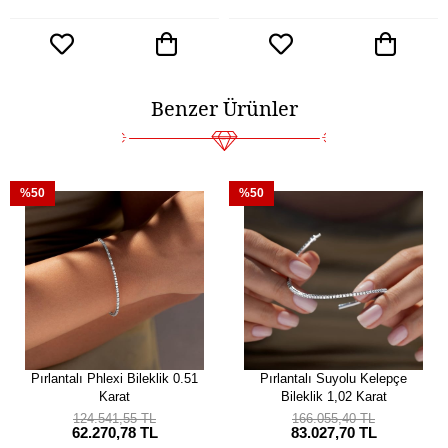
Benzer Ürünler
%50
%50
Pırlantalı Phlexi Bileklik 0.51
Pırlantalı Suyolu Kelepçe
Karat
Bileklik 1,02 Karat
124.541,55 TL
166.055,40 TL
62.270,78 TL
83.027,70 TL