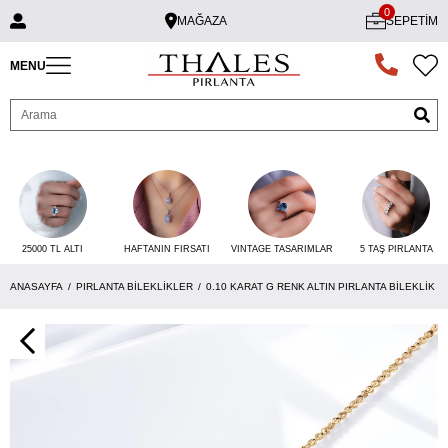
0
MAĞAZA
SEPETIM
MENU
25000 TL ALTI
VINTAGE TASARIMLAR
5 TAŞ PIRLANTA
HAFTANIN FIRSATI
ANASAYFA
PIRLANTA BILEKLIKLER
0.10 KARAT G RENK ALTIN PIRLANTA BILEKLIK