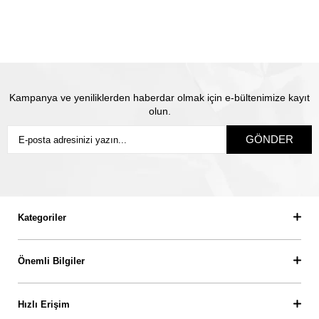
sigorta yapılmaktadır. Olası kayıp durumunda Thales
pırlanta olarak biz yeni ürün üretip size gönderiyoruz.
Siz
sigortanın ödeme süresini beklemiyorsunuz.
Kampanya ve yeniliklerden haberdar olmak için e-bültenimize kayıt
olun.
GÖNDER
Kategoriler
Önemli Bilgiler
Hızlı Erişim