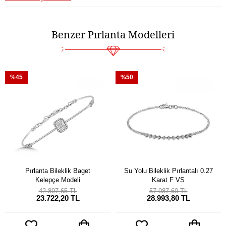
Benzer Pırlanta Modelleri
%45
%50
Pırlanta Bileklik Baget
Su Yolu Bileklik Pırlantalı 0.27
Kelepçe Modeli
Karat F VS
42.897,65 TL
57.987,60 TL
23.722,20 TL
28.993,80 TL