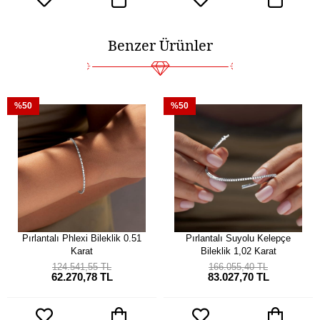
Benzer Ürünler
%50
%50
Pırlantalı Phlexi Bileklik 0.51
Pırlantalı Suyolu Kelepçe
Karat
Bileklik 1,02 Karat
124.541,55 TL
166.055,40 TL
62.270,78 TL
83.027,70 TL