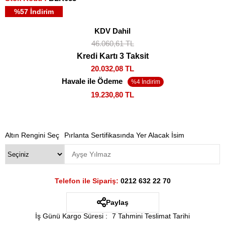
%
57
İndirim
KDV Dahil
46.060,61 TL
Kredi Kartı 3 Taksit
20.032,08 TL
Havale ile Ödeme
19.230,80 TL
Altın Rengini Seç
Pırlanta Sertifikasında Yer Alacak İsim
Telefon ile Sipariş:
0212 632 22 70
Paylaş
İş Günü Kargo Süresi
:
7 Tahmini Teslimat Tarihi