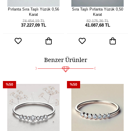
Pırlanta Sıra Taşlı Yüzük 0,56
Sıra Taşlı Pırlanta Yüzük 0,50
Karat
Karat
74.454,19 TL
82.175,36 TL
37.227,09 TL
41.087,68 TL
Benzer Ürünler
%50
%50