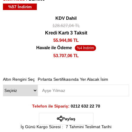
%
57
İndirim
KDV Dahil
128.627,04 TL
Kredi Kartı 3 Taksit
55.944,86 TL
Havale ile Ödeme
53.707,06 TL
Altın Rengini Seç
Pırlanta Sertifikasında Yer Alacak İsim
Telefon ile Sipariş:
0212 632 22 70
Paylaş
İş Günü Kargo Süresi
:
7 Tahmini Teslimat Tarihi