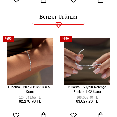
Benzer Ürünler
%50
%50
Pırlantalı Phlexi Bileklik 0.51
Pırlantalı Suyolu Kelepçe
Karat
Bileklik 1,02 Karat
124.541,55 TL
166.055,40 TL
62.270,78 TL
83.027,70 TL