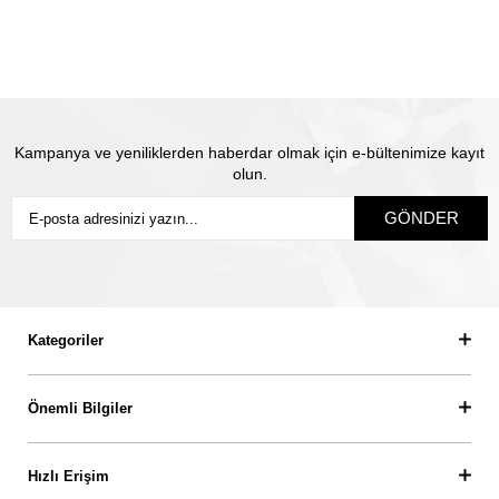
sigorta yapılmaktadır. Olası kayıp durumunda Thales
pırlanta olarak biz yeni ürün üretip size gönderiyoruz.
Siz
sigortanın ödeme süresini beklemiyorsunuz.
Kampanya ve yeniliklerden haberdar olmak için e-bültenimize kayıt
olun.
GÖNDER
Kategoriler
Önemli Bilgiler
Hızlı Erişim