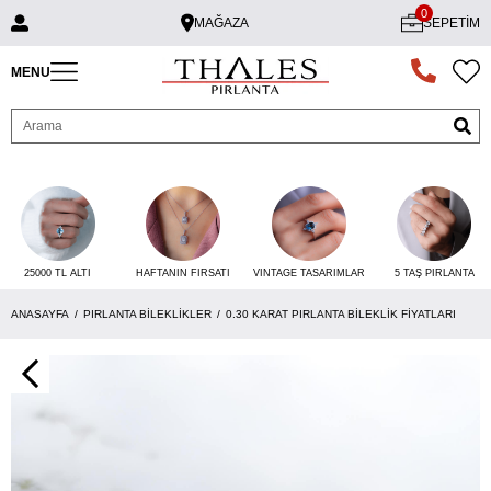
0
MAĞAZA
SEPETIM
MENU
25000 TL ALTI
VINTAGE TASARIMLAR
5 TAŞ PIRLANTA
HAFTANIN FIRSATI
ANASAYFA
PIRLANTA BILEKLIKLER
0.30 KARAT PIRLANTA BILEKLIK FIYATLARI