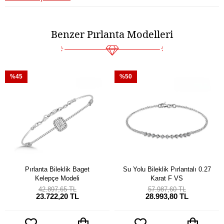
Benzer Pırlanta Modelleri
%45
%50
Pırlanta Bileklik Baget
Su Yolu Bileklik Pırlantalı 0.27
Kelepçe Modeli
Karat F VS
42.897,65 TL
57.987,60 TL
23.722,20 TL
28.993,80 TL