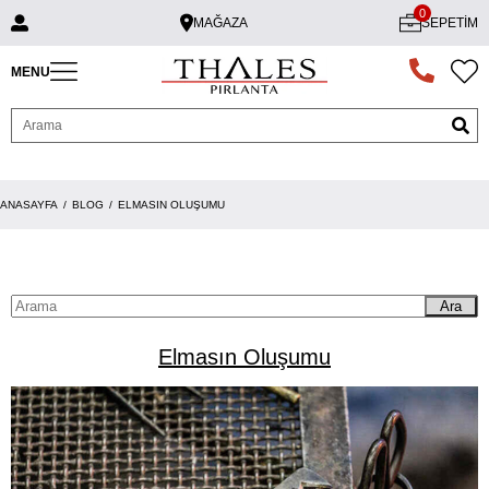
0
MAĞAZA
SEPETIM
MENU
ANASAYFA
BLOG
ELMASIN OLUŞUMU
Ara
Elmasın Oluşumu