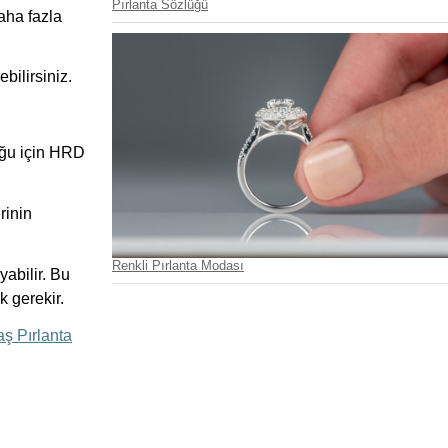
Pırlanta Sözlüğü
aha fazla
bilirsiniz.
duğu için HRD
rinin
Renkli Pırlanta Modası
yabilir. Bu
k gerekir.
aş Pırlanta