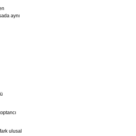
len
asada aynı
çü
toptancı
fark ulusal