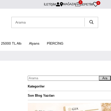
0
0
MAĞAZA
İLETİŞİM
SEPETIM
25000 TL Altı
Alyans
PİERCİNG
Ara
Kategoriler
Son Blog Yazıları