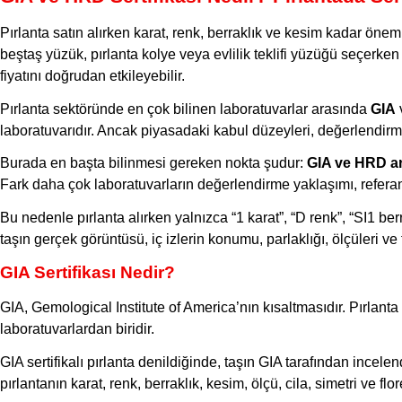
Pırlanta satın alırken karat, renk, berraklık ve kesim kadar önem
beştaş yüzük, pırlanta kolye veya evlilik teklifi yüzüğü seçerken
fiyatını doğrudan etkileyebilir.
Pırlanta sektöründe en çok bilinen laboratuvarlar arasında
GIA
laboratuvarıdır. Ancak piyasadaki kabul düzeyleri, değerlendirme y
Burada en başta bilinmesi gereken nokta şudur:
GIA ve HRD ar
Fark daha çok laboratuvarların değerlendirme yaklaşımı, referans a
Bu nedenle pırlanta alırken yalnızca “1 karat”, “D renk”, “SI1 berr
taşın gerçek görüntüsü, iç izlerin konumu, parlaklığı, ölçüleri ve 
GIA Sertifikası Nedir?
GIA, Gemological Institute of America’nın kısaltmasıdır. Pırlant
laboratuvarlardan biridir.
GIA sertifikalı pırlanta denildiğinde, taşın GIA tarafından incelen
pırlantanın karat, renk, berraklık, kesim, ölçü, cila, simetri ve flor