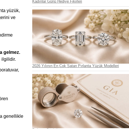
Kadınlar Günü Hediye Fikirleri
anta yüzük,
erini ve
endirme
na gelmez.
lgilidir.
2026 Yılının En Çok Satan Pırlanta Yüzük Modelleri
boratuvar,
ören
da genellikle