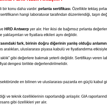
li bir konu daha vardır:
pırlanta sertifikası
. Özellikle tektaş pırl
 sertifikanın hangi laboratuvar tarafından düzenlendiği, taşın değ
ve
HRD Antwerp
yer alır. Her ikisi de bağımsız pırlanta değerl
aklaşımları ve fiyatlara etkileri aynı değildir.
asındaki fark, birinin doğru diğerinin yanlış olduğu anlamı
ralıkları, uluslararası piyasa kabulü ve fiyatlandırma etkisiyle i
aklık” gibi değerlere bakmak yeterli değildir. Sertifikayı veren la
fiyat dengesi birlikte değerlendirilmelidir.
a sektöründe en bilinen ve uluslararası pazarda en güçlü kabul g
diği ve teknik özelliklerinin raporlandığı anlaşılır. GIA raporların
esans gibi özellikleri yer alır.