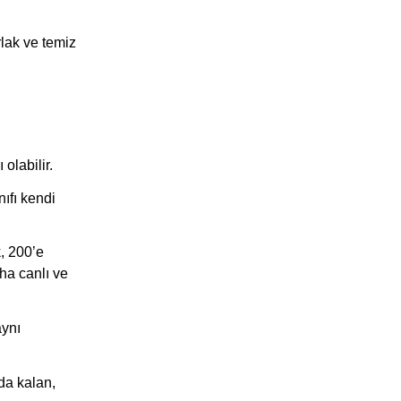
rlak ve temiz
 olabilir.
ıfı kendi
k, 200’e
aha canlı ve
aynı
nda kalan,