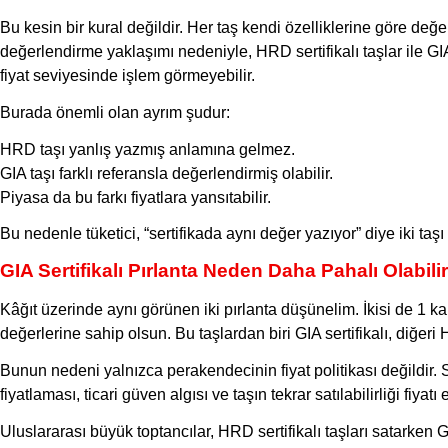
Bu kesin bir kural değildir. Her taş kendi özelliklerine göre değe
değerlendirme yaklaşımı nedeniyle, HRD sertifikalı taşlar ile GIA
fiyat seviyesinde işlem görmeyebilir.
Burada önemli olan ayrım şudur:
HRD taşı yanlış yazmış anlamına gelmez.
GIA taşı farklı referansla değerlendirmiş olabilir.
Piyasa da bu farkı fiyatlara yansıtabilir.
Bu nedenle tüketici, “sertifikada aynı değer yazıyor” diye iki taş
GIA Sertifikalı Pırlanta Neden Daha Pahalı Olabili
Kâğıt üzerinde aynı görünen iki pırlanta düşünelim. İkisi de 1 kar
değerlerine sahip olsun. Bu taşlardan biri GIA sertifikalı, diğeri H
Bunun nedeni yalnızca perakendecinin fiyat politikası değildir. 
fiyatlaması, ticari güven algısı ve taşın tekrar satılabilirliği fiyatı e
Uluslararası büyük toptancılar, HRD sertifikalı taşları satarken GIA