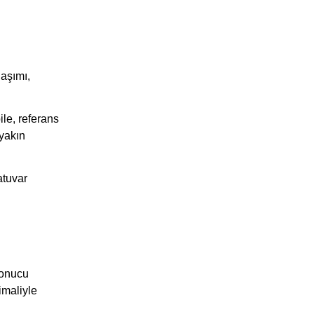
laşımı,
le, referans
 yakın
atuvar
sonucu
imaliyle