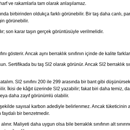
 harf ve rakamlarla tam olarak anlaşılamaz.
ında birbirinden oldukça farklı görünebilir. Bir taş daha canlı, pa
in görünebilir.
r; son karar taşın gerçek görüntüsüyle verilmelidir.
ını gösterir. Ancak aynı berraklık sınıfının içinde de kalite farkları
n. Sertifikada bu taş SI2 olarak görünür. Ancak SI2 berraklık sın
atalım. SI2 sınıfını 200 ile 299 arasında bir bant gibi düşünürse
lir. İkisi de kâğıt üzerinde SI2 yazabilir; fakat biri daha temiz, d
 veya daha zayıf görünümlü olabilir.
u şekilde sayısal karbon adediyle belirlenmez. Ancak tüketicinin 
n faydalı bir benzetmedir.
alınır. Maliyeti daha uygun olsa bile berraklık sınıfının alt sınırı