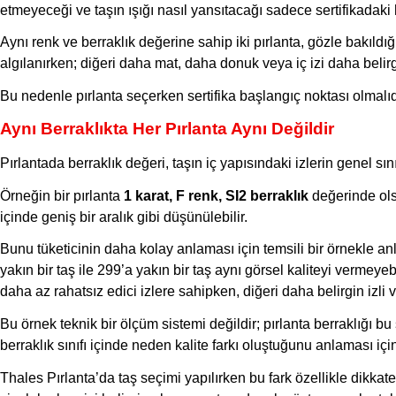
etmeyeceği ve taşın ışığı nasıl yansıtacağı sadece sertifikadaki
Aynı renk ve berraklık değerine sahip iki pırlanta, gözle bakıldığ
algılanırken; diğeri daha mat, daha donuk veya iç izi daha belirg
Bu nedenle pırlanta seçerken sertifika başlangıç noktası olmalıdı
Aynı Berraklıkta Her Pırlanta Aynı Değildir
Pırlantada berraklık değeri, taşın iç yapısındaki izlerin genel sınıf
Örneğin bir pırlanta
1 karat, F renk, SI2 berraklık
değerinde olsu
içinde geniş bir aralık gibi düşünülebilir.
Bunu tüketicinin daha kolay anlaması için temsili bir örnekle anl
yakın bir taş ile 299’a yakın bir taş aynı görsel kaliteyi vermeyebi
daha az rahatsız edici izlere sahipken, diğeri daha belirgin izli
Bu örnek teknik bir ölçüm sistemi değildir; pırlanta berraklığı b
berraklık sınıfı içinde neden kalite farkı oluştuğunu anlaması içi
Thales Pırlanta’da taş seçimi yapılırken bu fark özellikle dikkate 