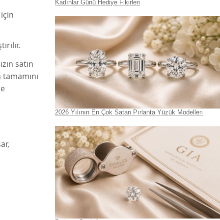
Kadınlar Günü Hediye Fikirleri
için
tırılır.
zın satın
in tamamını
ze
2026 Yılının En Çok Satan Pırlanta Yüzük Modelleri
ar,