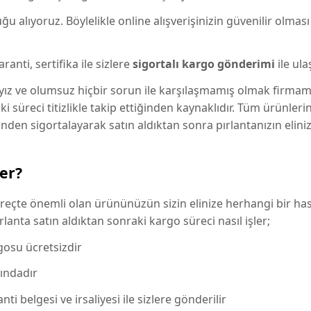
 alıyoruz. Böylelikle online alışverişinizin güvenilir olması 
nti, sertifika ile sizlere
sigortalı kargo gönderimi
ile ulaş
z ve olumsuz hiçbir sorun ile karşılaşmamış olmak firmamı
 süreci titizlikle takip ettiğinden kaynaklıdır. Tüm ürünler
inden sigortalayarak satın aldıktan sonra pırlantanızın elini
ler?
üreçte önemli olan ürününüzün sizin elinize herhangi bir has
anta satın aldıktan sonraki kargo süreci nasıl işler;
rgosu ücretsizdir
ındadır
i belgesi ve irsaliyesi ile sizlere gönderilir