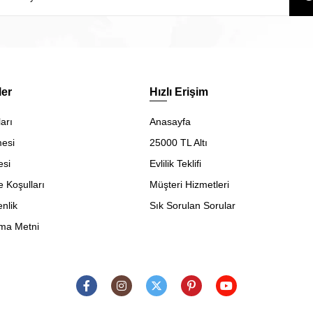
ler
Hızlı Erişim
arı
Anasayfa
mesi
25000 TL Altı
esi
Evlilik Teklifi
e Koşulları
Müşteri Hizmetleri
enlik
Sık Sorulan Sorular
ma Metni