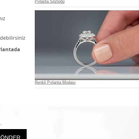
Pırlanta Sözlüğü
nız
debilirsiniz
rlantada
Renkli Pırlanta Modası
.
ÖNDER