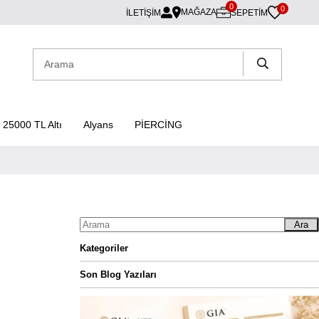
0
0
MAĞAZA
İLETİŞİM
SEPETIM
25000 TL Altı
Alyans
PİERCİNG
Ara
Kategoriler
Son Blog Yazıları