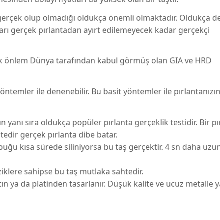
gerçek olup olmadığı oldukça önemli olmaktadır. Oldukça de
taşları gerçek pırlantadan ayırt edilemeyecek kadar gerçekçi
 ilk önlem Dünya tarafından kabul görmüş olan GIA ve HRD
yöntemler ile denenebilir. Bu basit yöntemler ile pırlantanızı
yanı sıra oldukça popüler pırlanta gerçeklik testidir. Bir pı
dir gerçek pırlanta dibe batar.
buğu kısa sürede siliniyorsa bu taş gerçektir. 4 sn daha uzu
iklere sahipse bu taş mutlaka sahtedir.
tın ya da platinden tasarlanır. Düşük kalite ve ucuz metalle 