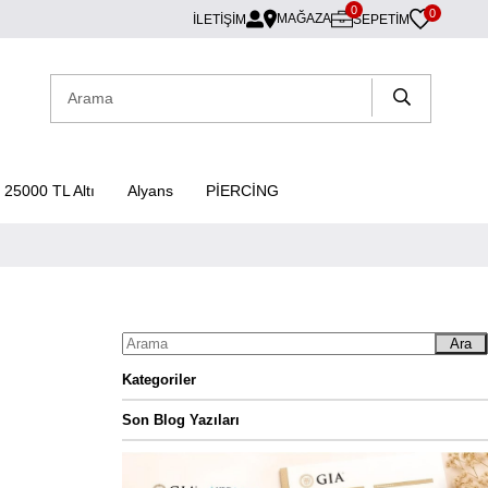
0
0
MAĞAZA
İLETİŞİM
SEPETIM
25000 TL Altı
Alyans
PİERCİNG
Ara
Kategoriler
Son Blog Yazıları