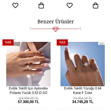
Benzer Ürünler
%50
%53
Evlilik Teklifi İçin Aphrodite
Evlilik Teklifi Yüzüğü 0.64
Pırlanta Yüzük 0.63 D SI2
Karat F Color
114.600,00 TL
74.454,19 TL
57.300,00 TL
34.745,29 TL