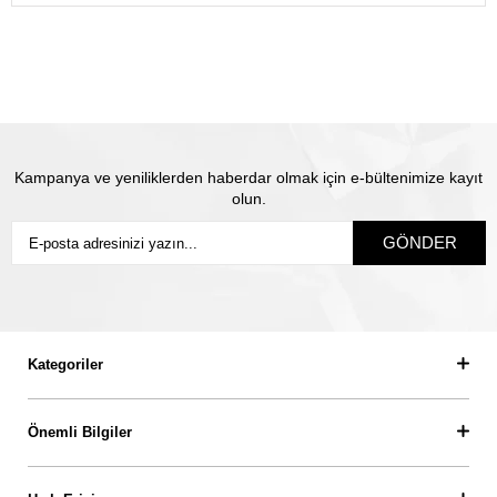
gönderiyoruz.
Satın almış olduğunuz mücevhere değeri üzerinden
sigorta yapılmaktadır. Olası kayıp durumunda Thales
pırlanta olarak biz yeni ürün üretip size gönderiyoruz.
Siz
sigortanın ödeme süresini beklemiyorsunuz.
Kampanya ve yeniliklerden haberdar olmak için e-bültenimize kayıt
olun.
GÖNDER
Kategoriler
Önemli Bilgiler