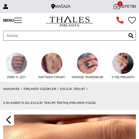
0
MAĞAZA
SEPETIM
MENU
25000 TL ALTI
VINTAGE TASARIMLAR
5 TAŞ PIRLANTA
HAFTANIN FIRSATI
ANASAYFA
PIRLANTA YÜZÜKLER
EVLILIK TEKLIFI
0,50 KARAT D SI2 EVLILIK TEKLIFI TEKTAŞ PIRLANTA YÜZÜK