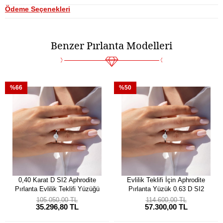
Ödeme Seçenekleri
Benzer Pırlanta Modelleri
%66
%50
0,40 Karat D SI2 Aphrodite
Evlilik Teklifi İçin Aphrodite
Pırlanta Evlilik Teklifi Yüzüğü
Pırlanta Yüzük 0.63 D SI2
105.050,00 TL
114.600,00 TL
35.296,80 TL
57.300,00 TL