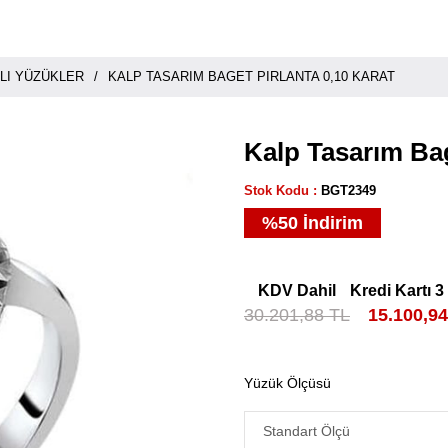
LI YÜZÜKLER
KALP TASARIM BAGET PIRLANTA 0,10 KARAT
Kalp Tasarım Bag
Stok Kodu
BGT2349
%
50
İndirim
KDV Dahil
Kredi Kartı 3
30.201,88 TL
15.100,9
Yüzük Ölçüsü