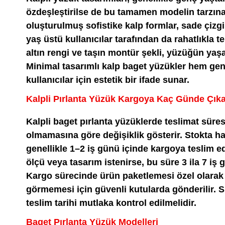
özdeşleştirilse de bu tamamen modelin tarzına 
oluşturulmuş sofistike kalp formlar, sade çizg
yaş üstü kullanıcılar tarafından da rahatlıkla ter
altın rengi ve taşın montür şekli, yüzüğün yaşa
Minimal tasarımlı kalp baget yüzükler hem ge
kullanıcılar için estetik bir ifade sunar.
Kalpli Pırlanta Yüzük Kargoya Kaç Günde Çık
Kalpli baget pırlanta yüzüklerde teslimat süre
olmamasına göre değişiklik gösterir. Stokta h
genellikle 1–2 iş günü içinde kargoya teslim ed
ölçü veya tasarım istenirse, bu süre 3 ila 7 iş 
Kargo sürecinde ürün paketlemesi özel olarak y
görmemesi için güvenli kutularda gönderilir. 
teslim tarihi mutlaka kontrol edilmelidir.
Baget Pırlanta Yüzük Modelleri