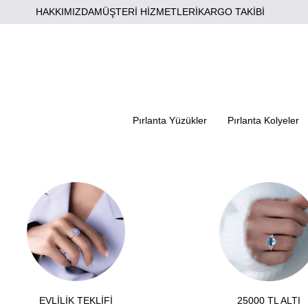
HAKKIMIZDA
MÜŞTERİ HİZMETLERİ
KARGO TAKİBİ
Pırlanta Yüzükler
Pırlanta Kolyeler
EVLİLİK TEKLİFİ
25000 TL ALTI