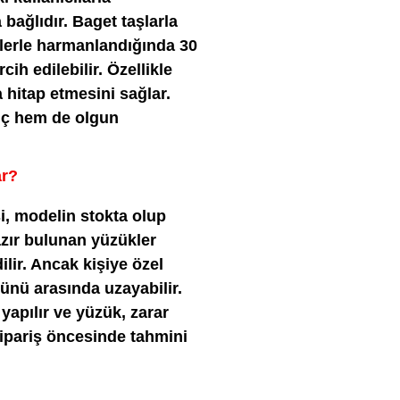
bağlıdır. Baget taşlarla
ilerle harmanlandığında 30
cih edilebilir. Özellikle
 hitap etmesini sağlar.
nç hem de olgun
ar?
si, modelin stokta olup
azır bulunan yüzükler
ilir. Ancak kişiye özel
günü arasında uzayabilir.
apılır ve yüzük, zarar
Sipariş öncesinde tahmini