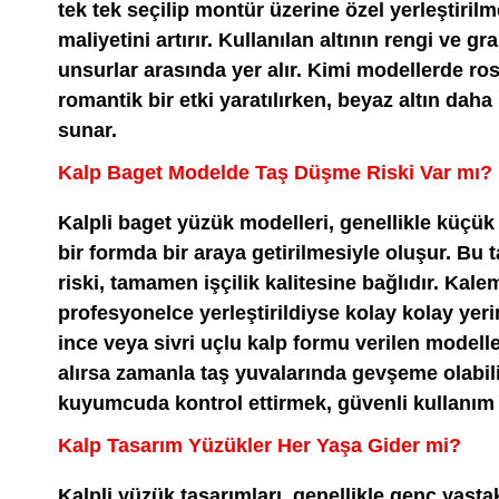
tek tek seçilip montür üzerine özel yerleştirilme
maliyetini artırır. Kullanılan altının rengi ve gra
unsurlar arasında yer alır. Kimi modellerde rose
romantik bir etki yaratılırken, beyaz altın da
sunar.
Kalp Baget Modelde Taş Düşme Riski Var mı?
Kalpli baget yüzük modelleri, genellikle küçük
bir formda bir araya getirilmesiyle oluşur. Bu
riski, tamamen işçilik kalitesine bağlıdır. Kale
profesyonelce yerleştirildiyse kolay kolay ye
ince veya sivri uçlu kalp formu verilen modell
alırsa zamanla taş yuvalarında gevşeme olabili
kuyumcuda kontrol ettirmek, güvenli kullanım 
Kalp Tasarım Yüzükler Her Yaşa Gider mi?
Kalpli yüzük tasarımları, genellikle genç yaştak