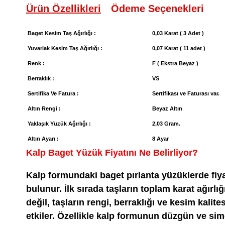
Ürün Özellikleri
Ödeme Seçenekleri
Baget Kesim Taş Ağırlığı :
0,03 Karat ( 3 Adet )
Yuvarlak Kesim Taş Ağırlığı :
0,07 Karat ( 11 adet )
Renk :
F ( Ekstra Beyaz )
Berraklık :
VS
Sertifika Ve Fatura :
Sertifikası ve Faturası var.
Altın Rengi :
Beyaz Altın
Yaklaşık Yüzük Ağırlığı :
2,03 Gram.
Altın Ayarı :
8 Ayar
Kalp Baget Yüzük Fiyatını Ne Belirliyor?
Kalp formundaki baget pırlanta yüzüklerde fiya
bulunur. İlk sırada taşların toplam karat ağırlı
değil, taşların rengi, berraklığı ve kesim kalite
etkiler. Özellikle kalp formunun düzgün ve sime