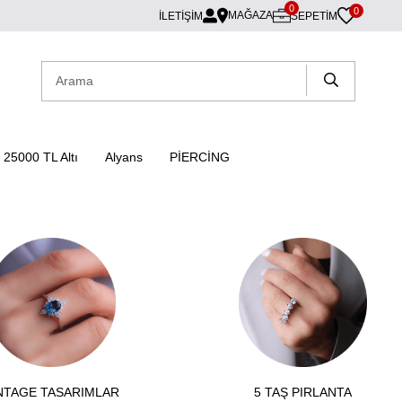
0
0
MAĞAZA
İLETİŞİM
SEPETIM
25000 TL Altı
Alyans
PİERCİNG
NTAGE TASARIMLAR
5 TAŞ PIRLANTA