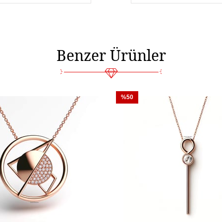
Satın almış olduğunuz m
lduğunuz isme
yapılmaktadır. Olası kay
ürün üretip size gönderi
beklemiyorsunuz.
Benzer Ürünler
%50