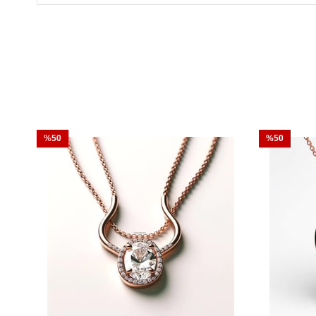
Ürünlerimizi Yurtiçi kargo ile sadece sizin belirtmiş o
teslim olacak şekilde sigortalı olarak gönderiyoruz.
%50
%50