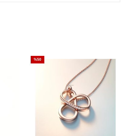
ücevhere değeri üzerinden sigorta
ıp durumunda Thales pırlanta olarak biz yeni
yoruz.
Siz sigortanın ödeme süresini
%50