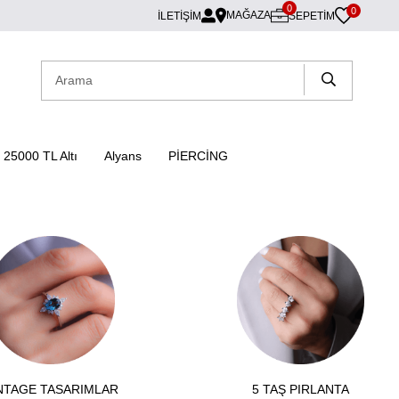
0
0
MAĞAZA
İLETİŞİM
SEPETIM
25000 TL Altı
Alyans
PİERCİNG
NTAGE TASARIMLAR
5 TAŞ PIRLANTA