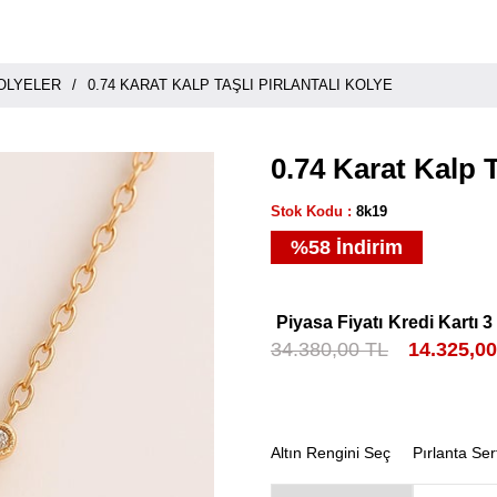
KOLYELER
0.74 KARAT KALP TAŞLI PIRLANTALI KOLYE
0.74 Karat Kalp T
Stok Kodu
8k19
%
58
İndirim
Piyasa Fiyatı
Kredi Kartı 3
34.380,00 TL
14.325,0
Altın Rengini Seç
Pırlanta Ser