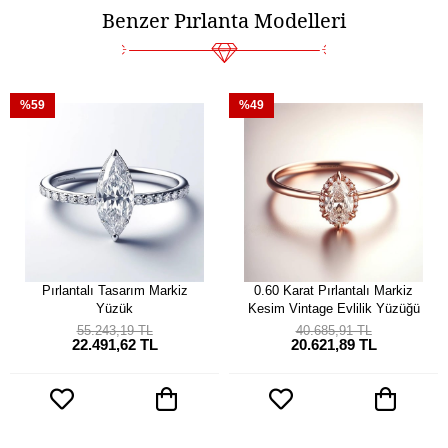
Benzer Pırlanta Modelleri
%59
%49
Pırlantalı Tasarım Markiz
0.60 Karat Pırlantalı Markiz
Yüzük
Kesim Vintage Evlilik Yüzüğü
55.243,19 TL
40.685,91 TL
22.491,62 TL
20.621,89 TL