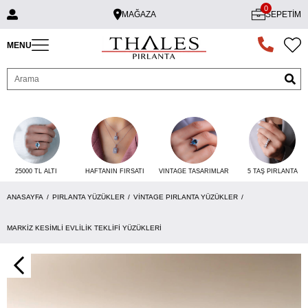
0
MAĞAZA
SEPETIM
MENU
25000 TL ALTI
VINTAGE TASARIMLAR
5 TAŞ PIRLANTA
HAFTANIN FIRSATI
ANASAYFA
PIRLANTA YÜZÜKLER
VINTAGE PIRLANTA YÜZÜKLER
MARKIZ KESIMLI EVLILIK TEKLIFI YÜZÜKLERI