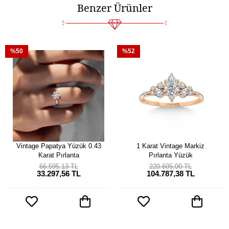
Benzer Ürünler
%50
%52
Vintage Papatya Yüzük 0.43
1 Karat Vintage Markiz
Karat Pırlanta
Pırlanta Yüzük
66.595,13 TL
220.605,00 TL
33.297,56 TL
104.787,38 TL