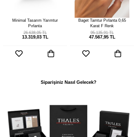
Minimal Tasarım Yarımtur
Baget Tamtur Pırlanta 0,65
Pırlanta
Karat F Renk
26.638,05 TL
95.135,91 TL
13.319,03 TL
47.567,95 TL
Siparişiniz Nasıl Gelecek?