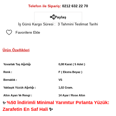
Telefon ile Sipariş:
0212 632 22 70
Paylaş
İş Günü Kargo Süresi
:
3 Tahmini Teslimat Tarihi
Favorilere Ekle
Ürün Özellikleri
Yuvarlak Taş Ağırlığı
0,08 Karat ( 5 Adet )
Renk :
F ( Ekstra Beyaz )
Berraklık :
VS
Yaklaşık Yüzük Ağırlığı :
1,02 Gram.
Altın Ayarı Ve Rengi :
14 Ayar / Rose Altın
%50 İndirimli Minimal Yarımtur Pırlanta Yüzük:
✨
Zarafetin En Saf Hali
✨