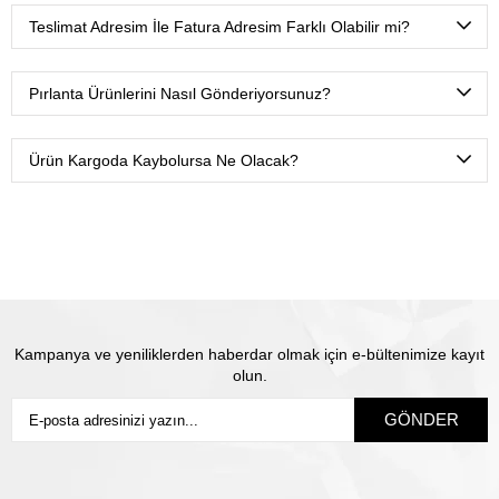
yapabiliyoruz.
Teslimat Adresim İle Fatura Adresim Farklı Olabilir mi?
Tabii ki. Ödeme esnasında fatura ve teslimat adreslerini
farklı tanımlamanız yeterli olacaktır.
Pırlanta Ürünlerini Nasıl Gönderiyorsunuz?
Ürünlerimizi Yurtiçi kargo ile sadece sizin belirtmiş
olduğunuz isme teslim olacak şekilde sigortalı olarak
Ürün Kargoda Kaybolursa Ne Olacak?
gönderiyoruz.
Satın almış olduğunuz mücevhere değeri üzerinden
sigorta yapılmaktadır. Olası kayıp durumunda Thales
pırlanta olarak biz yeni ürün üretip size gönderiyoruz.
Siz
sigortanın ödeme süresini beklemiyorsunuz.
Kampanya ve yeniliklerden haberdar olmak için e-bültenimize kayıt
olun.
GÖNDER