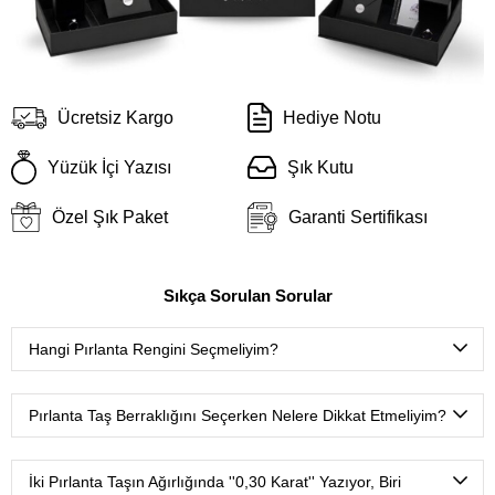
Ücretsiz Kargo
Hediye Notu
Yüzük İçi Yazısı
Şık Kutu
Özel Şık Paket
Garanti Sertifikası
Sıkça Sorulan Sorular
Hangi Pırlanta Rengini Seçmeliyim?
D color
(Çok nadir bulunan ekstra beyaz),
E color
(Nadir
bulunan ekstra beyaz),
F color
(Ekstra beyaz),
G color
Pırlanta Taş Berraklığını Seçerken Nelere Dikkat Etmeliyim?
(Beyaz Plus),
H color
(Beyaz),
I color
(Çok hafif renkli
beyaz),
J color
(Hafif renkli beyaz),
K color
(Renkli beyaz),
FL-IF
(Tertemiz, çok nadir bulunur.),
VVS
(Mikroskop
L color
(Çok renkli beyaz),
M-Z color aralığı
(Sarı, kahve,
ortamında ancak uzmanlar tarafından görülebilecek çok
İki Pırlanta Taşın Ağırlığında ''0,30 Karat'' Yazıyor, Biri