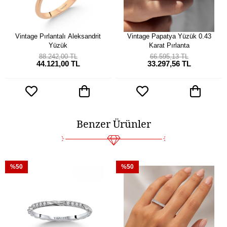
Vintage Pırlantalı Aleksandrit
Vintage Papatya Yüzük 0.43
Yüzük
Karat Pırlanta
88.242,00 TL
66.595,13 TL
44.121,00 TL
33.297,56 TL
Benzer Ürünler
%50
%50