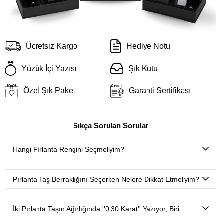
Ücretsiz Kargo
Hediye Notu
Yüzük İçi Yazısı
Şık Kutu
Özel Şık Paket
Garanti Sertifikası
Sıkça Sorulan Sorular
Hangi Pırlanta Rengini Seçmeliyim?
D color
(Çok nadir bulunan ekstra beyaz),
E color
(Nadir
bulunan ekstra beyaz),
F color
(Ekstra beyaz),
G color
Pırlanta Taş Berraklığını Seçerken Nelere Dikkat Etmeliyim?
(Beyaz Plus),
H color
(Beyaz),
I color
(Çok hafif renkli
beyaz),
J color
(Hafif renkli beyaz),
K color
(Renkli beyaz),
FL-IF
(Tertemiz, çok nadir bulunur.),
VVS
(Mikroskop
L color
(Çok renkli beyaz),
M-Z color aralığı
(Sarı, kahve,
ortamında ancak uzmanlar tarafından görülebilecek çok
İki Pırlanta Taşın Ağırlığında ''0,30 Karat'' Yazıyor, Biri
gri ton oldukça yoğundur).
çok küçük doğal izler.)