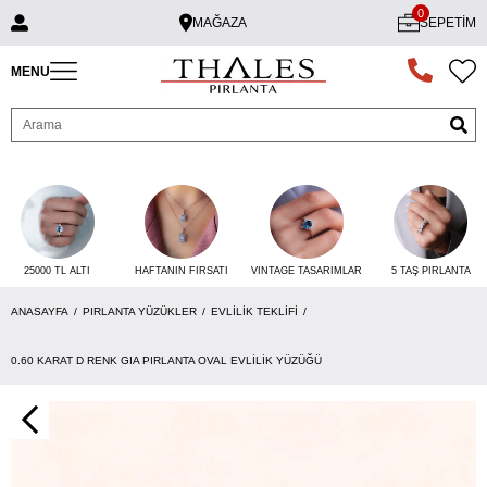
0
MAĞAZA
SEPETIM
MENU
25000 TL ALTI
VINTAGE TASARIMLAR
5 TAŞ PIRLANTA
HAFTANIN FIRSATI
ANASAYFA
PIRLANTA YÜZÜKLER
EVLILIK TEKLIFI
0.60 KARAT D RENK GIA PIRLANTA OVAL EVLILIK YÜZÜĞÜ