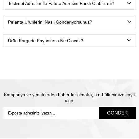
yapabiliyoruz.
Teslimat Adresim İle Fatura Adresim Farklı Olabilir mi?
Tabii ki. Ödeme esnasında fatura ve teslimat adreslerini
farklı tanımlamanız yeterli olacaktır.
Pırlanta Ürünlerini Nasıl Gönderiyorsunuz?
Ürünlerimizi Yurtiçi kargo ile sadece sizin belirtmiş
olduğunuz isme teslim olacak şekilde sigortalı olarak
Ürün Kargoda Kaybolursa Ne Olacak?
gönderiyoruz.
Satın almış olduğunuz mücevhere değeri üzerinden
sigorta yapılmaktadır. Olası kayıp durumunda Thales
pırlanta olarak biz yeni ürün üretip size gönderiyoruz.
Siz
sigortanın ödeme süresini beklemiyorsunuz.
Kampanya ve yeniliklerden haberdar olmak için e-bültenimize kayıt
olun.
GÖNDER