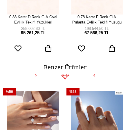
0.88 Karat D Renk GIA Oval
0.78 Karat F Renk GIA
Evlilik Teklifi Yüzükleri
Pırlanta Evlilik Teklifi Yüzüğü
258.002,80 TL
198.544,50 TL
95.261,25 TL
67.566,25 TL
Benzer Ürünler
%50
%53