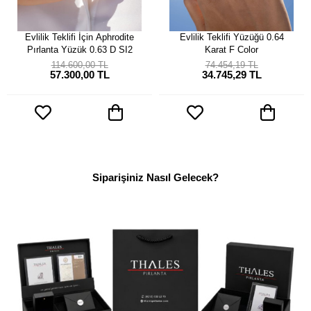
Evlilik Teklifi İçin Aphrodite
Evlilik Teklifi Yüzüğü 0.64
Pırlanta Yüzük 0.63 D SI2
Karat F Color
114.600,00 TL
74.454,19 TL
57.300,00 TL
34.745,29 TL
Siparişiniz Nasıl Gelecek?