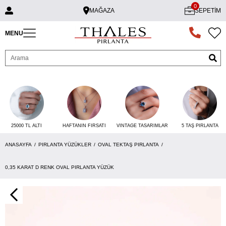
0
MAĞAZA
SEPETIM
MENU
25000 TL ALTI
VINTAGE TASARIMLAR
5 TAŞ PIRLANTA
HAFTANIN FIRSATI
ANASAYFA
PIRLANTA YÜZÜKLER
OVAL TEKTAŞ PIRLANTA
0,35 KARAT D RENK OVAL PIRLANTA YÜZÜK