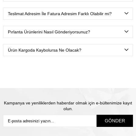
güvenli alışveriş yapabilirsiniz.
Mevcut yasalar gereği kredi kartlarına maksimum 3 taksit
yapabiliyoruz.
Teslimat Adresim İle Fatura Adresim Farklı Olabilir mi?
Tabii ki. Ödeme esnasında fatura ve teslimat adreslerini
farklı tanımlamanız yeterli olacaktır.
Pırlanta Ürünlerini Nasıl Gönderiyorsunuz?
Ürünlerimizi Yurtiçi kargo ile sadece sizin belirtmiş
olduğunuz isme teslim olacak şekilde sigortalı olarak
Ürün Kargoda Kaybolursa Ne Olacak?
gönderiyoruz.
Satın almış olduğunuz mücevhere değeri üzerinden
sigorta yapılmaktadır. Olası kayıp durumunda Thales
pırlanta olarak biz yeni ürün üretip size gönderiyoruz.
Siz
sigortanın ödeme süresini beklemiyorsunuz.
Kampanya ve yeniliklerden haberdar olmak için e-bültenimize kayıt
olun.
GÖNDER