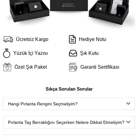
Ücretsiz Kargo
Hediye Notu
Yüzük İçi Yazısı
Şık Kutu
Özel Şık Paket
Garanti Sertifikası
Sıkça Sorulan Sorular
Hangi Pırlanta Rengini Seçmeliyim?
D color
(Çok nadir bulunan ekstra beyaz),
E color
(Nadir
bulunan ekstra beyaz),
F color
(Ekstra beyaz),
G color
Pırlanta Taş Berraklığını Seçerken Nelere Dikkat Etmeliyim?
(Beyaz Plus),
H color
(Beyaz),
I color
(Çok hafif renkli
beyaz),
J color
(Hafif renkli beyaz),
K color
(Renkli beyaz),
FL-IF
(Tertemiz, çok nadir bulunur.),
VVS
(Mikroskop