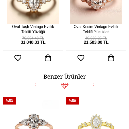
Oval Taşlı Vintage Evlilik
Oval Kesim Vintage Evlilik
Teklifi Yüzüğü
Teklifi Yüzükleri
76.664,48 TL
40.635,25 TL
31.048,33 TL
21.583,00 TL
Benzer Ürünler
%53
%50