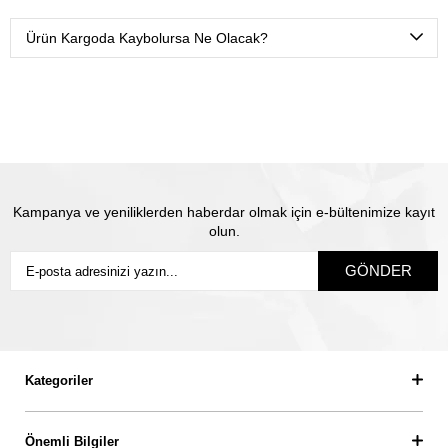
Ürünlerimizi Yurtiçi kargo ile sadece sizin belirtmiş
olduğunuz isme teslim olacak şekilde sigortalı olarak
Ürün Kargoda Kaybolursa Ne Olacak?
gönderiyoruz.
Satın almış olduğunuz mücevhere değeri üzerinden
sigorta yapılmaktadır. Olası kayıp durumunda Thales
pırlanta olarak biz yeni ürün üretip size gönderiyoruz.
Siz
sigortanın ödeme süresini beklemiyorsunuz.
Kampanya ve yeniliklerden haberdar olmak için e-bültenimize kayıt
olun.
GÖNDER
Kategoriler
Önemli Bilgiler