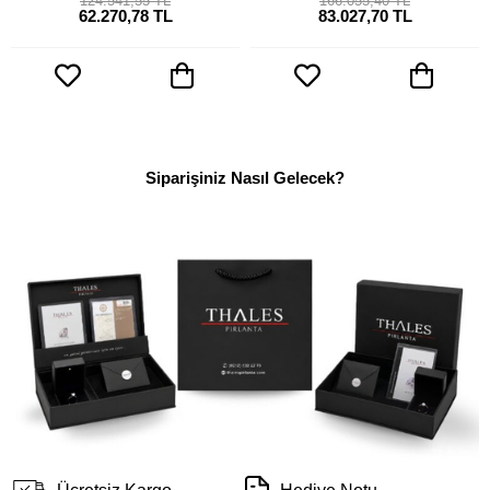
124.541,55 TL
166.055,40 TL
62.270,78 TL
83.027,70 TL
Siparişiniz Nasıl Gelecek?