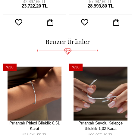
42.897,65 TL
57.987,60 TL
23.722,20 TL
28.993,80 TL
Benzer Ürünler
%50
%50
Pırlantalı Phlexi Bileklik 0.51
Pırlantalı Suyolu Kelepçe
Karat
Bileklik 1,02 Karat