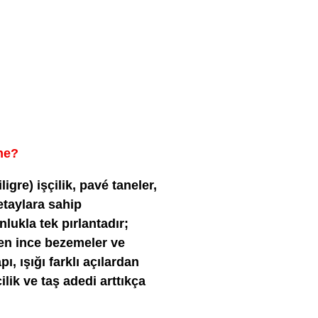
 ne?
igre) işçilik, pavé taneler,
etaylara sahip
lukla tek pırlantadır;
yen ince bezemeler ve
, ışığı farklı açılardan
çilik ve taş adedi arttıkça