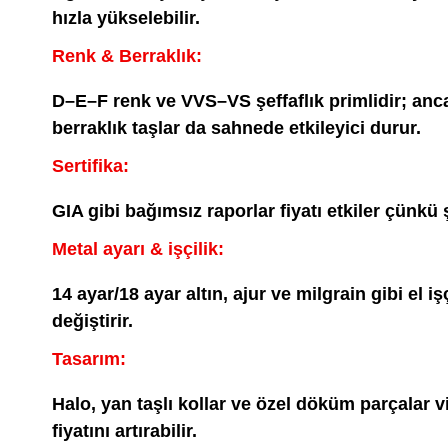
hızla yükselebilir.
Renk & Berraklık:
D–E–F renk ve VVS–VS şeffaflık primlidir; anca
berraklık taşlar da sahnede etkileyici durur.
Sertifika:
GIA gibi bağımsız raporlar fiyatı etkiler çünkü ş
Metal ayarı & işçilik:
14 ayar/18 ayar altın, ajur ve milgrain gibi el iş
değiştirir.
Tasarım:
Halo, yan taşlı kollar ve özel döküm parçalar v
fiyatını artırabilir.