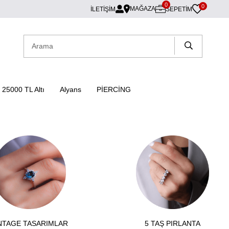
0
0
MAĞAZA
İLETİŞİM
SEPETIM
25000 TL Altı
Alyans
PİERCİNG
NTAGE TASARIMLAR
5 TAŞ PIRLANTA