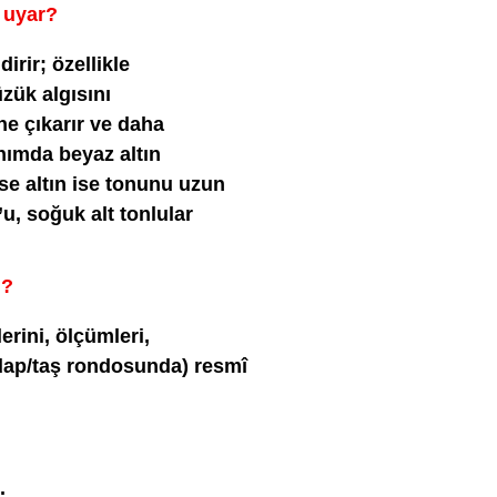
 uyar?
irir; özellikle
üzük algısını
öne çıkarır ve daha
nımda beyaz altın
ose altın ise tonunu uzun
’u, soğuk alt tonlular
m?
lerini, ölçümleri,
rdap/taş rondosunda) resmî
.