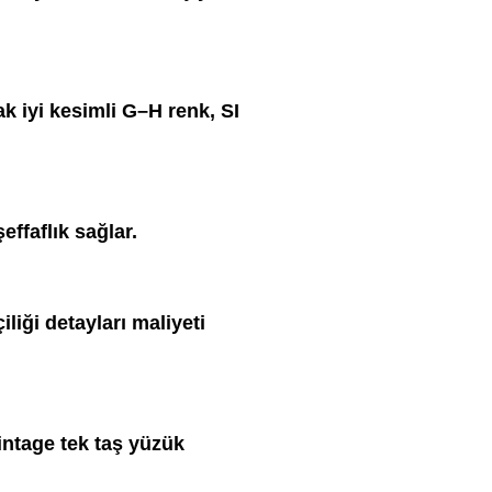
k iyi kesimli G–H renk, SI
effaflık sağlar.
çiliği detayları maliyeti
intage tek taş yüzük