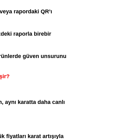
veya rapordaki QR’ı
deki raporla birebir
 ürünlerde güven unsurunu
şir?
m, aynı karatta daha canlı
ük fiyatları karat artışıyla