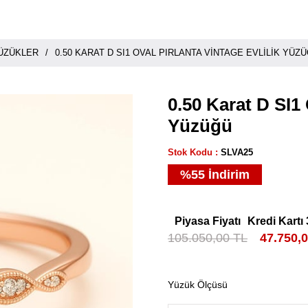
YÜZÜKLER
0.50 KARAT D SI1 OVAL PIRLANTA VINTAGE EVLILIK YÜZ
0.50 Karat D SI1 
Yüzüğü
Stok Kodu
SLVA25
%
55
İndirim
Piyasa Fiyatı
Kredi Kartı 
105.050,00 TL
47.750,
Yüzük Ölçüsü