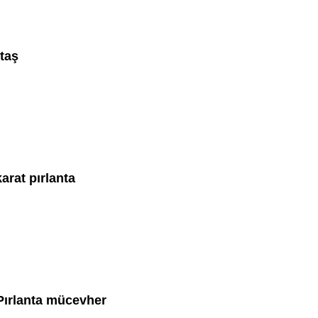
ktaş
arat pırlanta
 Pırlanta mücevher