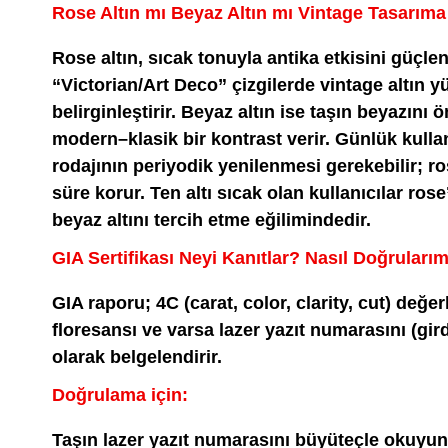
Rose Altın mı Beyaz Altın mı Vintage Tasarıma
Rose altın, sıcak tonuyla antika etkisini güçlend
“Victorian/Art Deco” çizgilerde vintage altın y
belirginleştirir. Beyaz altın ise taşın beyazını 
modern–klasik bir kontrast verir. Günlük kulla
rodajının periyodik yenilenmesi gerekebilir; r
süre korur. Ten altı sıcak olan kullanıcılar rose
beyaz altını tercih etme eğilimindedir.
GIA Sertifikası Neyi Kanıtlar? Nasıl Doğruları
GIA raporu; 4C (carat, color, clarity, cut) değer
floresansı ve varsa lazer yazıt numarasını (gi
olarak belgelendirir.
Doğrulama için:
Taşın lazer yazıt numarasını büyüteçle okuyun