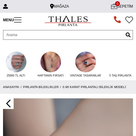
0
MAĞAZA
SEPETIM
MENU
25000 TL ALTI
VINTAGE TASARIMLAR
5 TAŞ PIRLANTA
HAFTANIN FIRSATI
ANASAYFA
PIRLANTA BILEKLIKLER
0.98 KARAT PIRLANTALI BILEKLIK MODELI