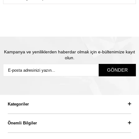
gönderiyoruz.
Satın almış olduğunuz mücevhere değeri üzerinden
sigorta yapılmaktadır. Olası kayıp durumunda Thales
pırlanta olarak biz yeni ürün üretip size gönderiyoruz.
Siz
sigortanın ödeme süresini beklemiyorsunuz.
Kampanya ve yeniliklerden haberdar olmak için e-bültenimize kayıt
olun.
GÖNDER
Kategoriler
Önemli Bilgiler