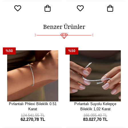
Benzer Ürünler
%50
%50
Pırlantalı Phlexi Bileklik 0.51
Pırlantalı Suyolu Kelepçe
Karat
Bileklik 1,02 Karat
124.541,55 TL
166.055,40 TL
62.270,78 TL
83.027,70 TL