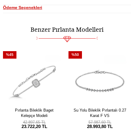
Ödeme Seçenekleri
Benzer Pırlanta Modelleri
%45
%50
Pırlanta Bileklik Baget
Su Yolu Bileklik Pırlantalı 0.27
Kelepçe Modeli
Karat F VS
42.897,65 TL
57.987,60 TL
23.722,20 TL
28.993,80 TL