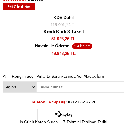
%
57
İndirim
KDV Dahil
119.401,74 TL
Kredi Kartı 3 Taksit
51.925,26 TL
Havale ile Ödeme
49.848,25 TL
Altın Rengini Seç
Pırlanta Sertifikasında Yer Alacak İsim
Telefon ile Sipariş:
0212 632 22 70
Paylaş
İş Günü Kargo Süresi
:
7 Tahmini Teslimat Tarihi