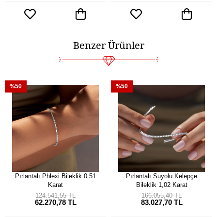
Benzer Ürünler
%50
%50
Pırlantalı Phlexi Bileklik 0.51
Pırlantalı Suyolu Kelepçe
Karat
Bileklik 1,02 Karat
124.541,55 TL
166.055,40 TL
62.270,78 TL
83.027,70 TL