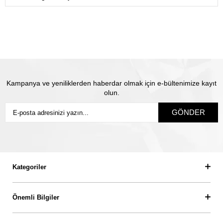
gönderiyoruz.
Satın almış olduğunuz mücevhere değeri üzerinden
sigorta yapılmaktadır. Olası kayıp durumunda Thales
pırlanta olarak biz yeni ürün üretip size gönderiyoruz.
Siz
sigortanın ödeme süresini beklemiyorsunuz.
Kampanya ve yeniliklerden haberdar olmak için e-bültenimize kayıt
olun.
GÖNDER
Kategoriler
Önemli Bilgiler