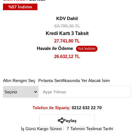
%
57
İndirim
KDV Dahil
63.786,36 TL
Kredi Kartı 3 Taksit
27.741,80 TL
Havale ile Ödeme
26.632,12 TL
Altın Rengini Seç
Pırlanta Sertifikasında Yer Alacak İsim
Telefon ile Sipariş:
0212 632 22 70
Paylaş
İş Günü Kargo Süresi
:
7 Tahmini Teslimat Tarihi