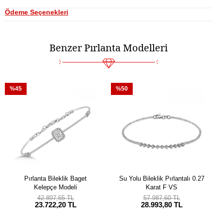
Ödeme Seçenekleri
Benzer Pırlanta Modelleri
%45
%50
Pırlanta Bileklik Baget
Su Yolu Bileklik Pırlantalı 0.27
Kelepçe Modeli
Karat F VS
42.897,65 TL
57.987,60 TL
23.722,20 TL
28.993,80 TL