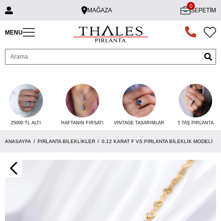
0
MAĞAZA
SEPETIM
MENU
25000 TL ALTI
VINTAGE TASARIMLAR
5 TAŞ PIRLANTA
HAFTANIN FIRSATI
ANASAYFA
PIRLANTA BILEKLIKLER
0.12 KARAT F VS PIRLANTA BILEKLIK MODELI