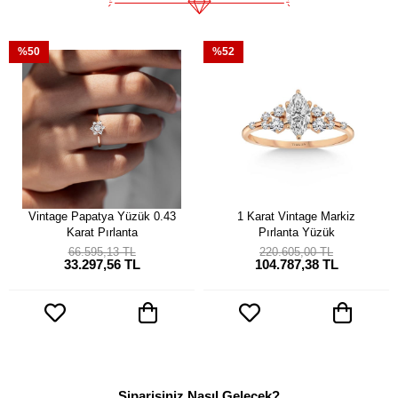
%50
%52
Vintage Papatya Yüzük 0.43
1 Karat Vintage Markiz
Karat Pırlanta
Pırlanta Yüzük
66.595,13 TL
220.605,00 TL
33.297,56 TL
104.787,38 TL
Siparişiniz Nasıl Gelecek?