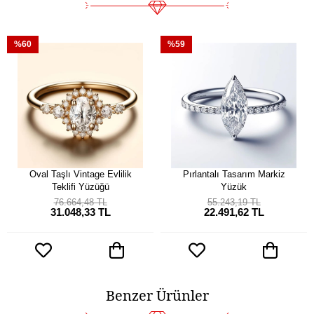
%60
%59
Oval Taşlı Vintage Evlilik
Pırlantalı Tasarım Markiz
Teklifi Yüzüğü
Yüzük
76.664,48 TL
55.243,19 TL
31.048,33 TL
22.491,62 TL
Benzer Ürünler