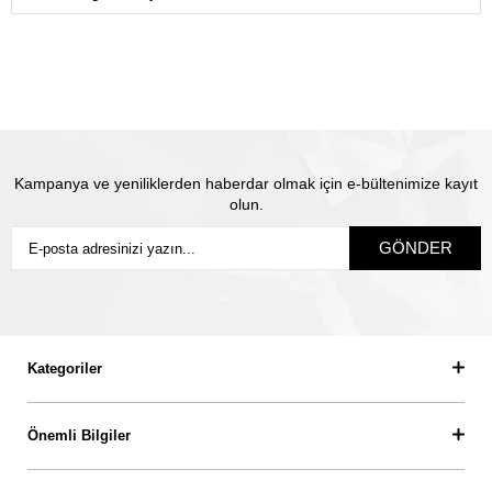
gönderiyoruz.
Satın almış olduğunuz mücevhere değeri üzerinden
sigorta yapılmaktadır. Olası kayıp durumunda Thales
pırlanta olarak biz yeni ürün üretip size gönderiyoruz.
Siz
sigortanın ödeme süresini beklemiyorsunuz.
Kampanya ve yeniliklerden haberdar olmak için e-bültenimize kayıt
olun.
GÖNDER
Kategoriler
Önemli Bilgiler