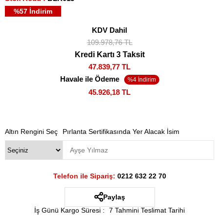
%
57
İndirim
KDV Dahil
109.978,76 TL
Kredi Kartı 3 Taksit
47.839,77 TL
Havale ile Ödeme
45.926,18 TL
Altın Rengini Seç
Pırlanta Sertifikasında Yer Alacak İsim
Telefon ile Sipariş:
0212 632 22 70
Paylaş
İş Günü Kargo Süresi
:
7 Tahmini Teslimat Tarihi