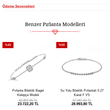
Ödeme Seçenekleri
Benzer Pırlanta Modelleri
%45
%50
Pırlanta Bileklik Baget
Su Yolu Bileklik Pırlantalı 0.27
Kelepçe Modeli
Karat F VS
42.897,65 TL
57.987,60 TL
23.722,20 TL
28.993,80 TL