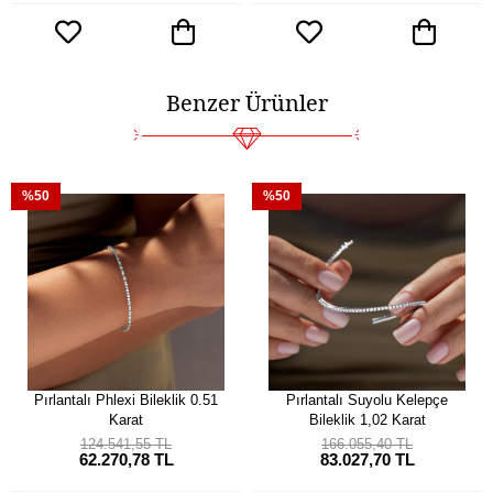
Benzer Ürünler
%50
%50
Pırlantalı Phlexi Bileklik 0.51
Pırlantalı Suyolu Kelepçe
Karat
Bileklik 1,02 Karat
124.541,55 TL
166.055,40 TL
62.270,78 TL
83.027,70 TL