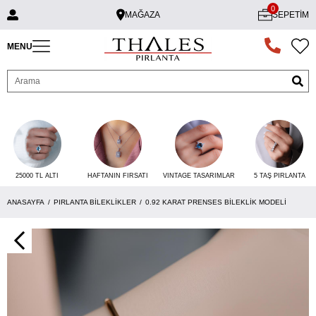
0
MAĞAZA
SEPETIM
MENU
25000 TL ALTI
VINTAGE TASARIMLAR
5 TAŞ PIRLANTA
HAFTANIN FIRSATI
ANASAYFA
PIRLANTA BILEKLIKLER
0.92 KARAT PRENSES BILEKLIK MODELI