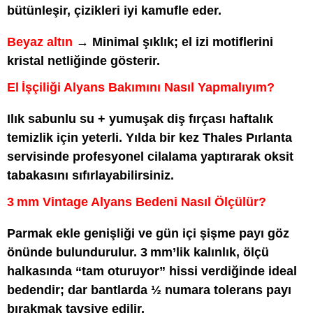
bütünleşir, çizikleri iyi kamufle eder.
Beyaz altın
→ Minimal şıklık; el izi motiflerini
kristal netliğinde gösterir.
El İşçiliği Alyans Bakımını Nasıl Yapmalıyım?
Ilık sabunlu su + yumuşak diş fırçası haftalık
temizlik için yeterli. Yılda bir kez Thales Pırlanta
servisinde profesyonel cilalama yaptırarak oksit
tabakasını sıfırlayabilirsiniz.
3 mm Vintage Alyans Bedeni Nasıl Ölçülür?
Parmak ekle genişliği ve gün içi şişme payı göz
önünde bulundurulur. 3 mm’lik kalınlık, ölçü
halkasında “tam oturuyor” hissi verdiğinde ideal
bedendir; dar bantlarda ½ numara tolerans payı
bırakmak tavsiye edilir.