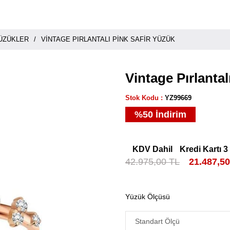
YÜZÜKLER
VINTAGE PIRLANTALI PINK SAFIR YÜZÜK
Vintage Pırlantal
Stok Kodu
YZ99669
%
50
İndirim
KDV Dahil
Kredi Kartı 3
42.975,00 TL
21.487,5
Yüzük Ölçüsü