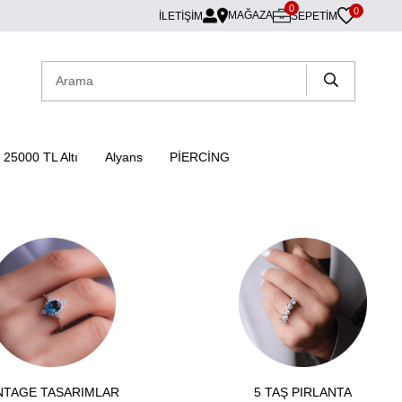
0
0
MAĞAZA
İLETİŞİM
SEPETIM
25000 TL Altı
Alyans
PİERCİNG
NTAGE TASARIMLAR
5 TAŞ PIRLANTA