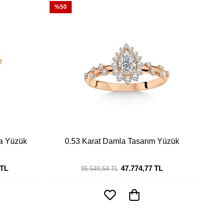
%50
ta Yüzük
0.53 Karat Damla Tasarım Yüzük
 TL
47.774,77 TL
95.549,54 TL