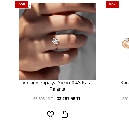
%50
%52
Vintage Papatya Yüzük 0.43 Karat
1 Kara
Pırlanta
33.297,56 TL
66.595,13 TL
220