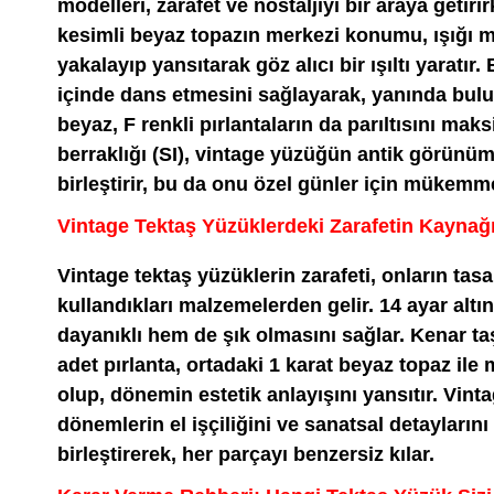
modelleri, zarafet ve nostaljiyi bir araya getiri
kesimli beyaz topazın merkezi konumu, ışığı 
yakalayıp yansıtarak göz alıcı bir ışıltı yaratır.
içinde dans etmesini sağlayarak, yanında bulun
beyaz, F renkli pırlantaların da parıltısını mak
berraklığı (SI), vintage yüzüğün antik görünü
birleştirir, bu da onu özel günler için mükemm
Vintage Tektaş Yüzüklerdeki Zarafetin Kaynağ
Vintage tektaş yüzüklerin zarafeti, onların tas
kullandıkları malzemelerden gelir. 14 ayar altı
dayanıklı hem de şık olmasını sağlar. Kenar taş
adet pırlanta, ortadaki 1 karat beyaz topaz il
olup, dönemin estetik anlayışını yansıtır. Vint
dönemlerin el işçiliğini ve sanatsal detayların
birleştirerek, her parçayı benzersiz kılar.