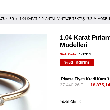
YÜZÜKLER
1.04 KARAT PIRLANTALI VINTAGE TEKTAŞ YÜZÜK MODEL
1.04 Karat Pırla
Modelleri
Stok Kodu
1VTG13
%
50
İndirim
Piyasa Fiyatı
Kredi Kartı 3
37.440,26 TL
18.875,1
Yüzük Ölçüsü