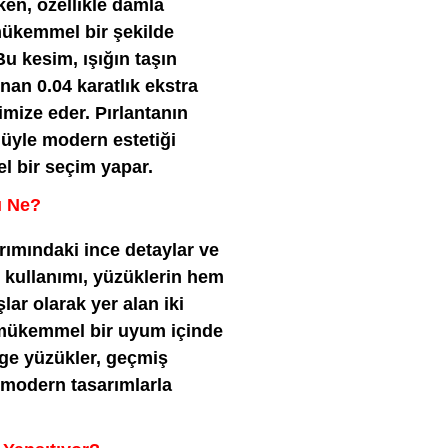
rken, özellikle damla
mükemmel bir şekilde
 Bu kesim, ışığın taşın
an 0.04 karatlık ekstra
simize eder. Pırlantanın
müyle modern estetiği
el bir seçim yapar.
ı Ne?
arımındaki ince detaylar ve
n kullanımı, yüzüklerin hem
lar olarak yer alan iki
e mükemmel bir uyum içinde
age yüzükler, geçmiş
ı modern tasarımlarla