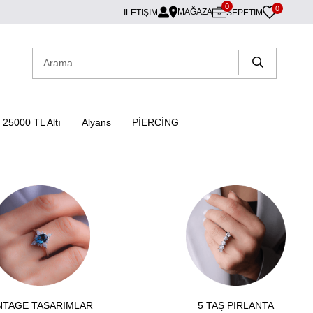
0
0
MAĞAZA
İLETİŞİM
SEPETIM
25000 TL Altı
Alyans
PİERCİNG
NTAGE TASARIMLAR
5 TAŞ PIRLANTA