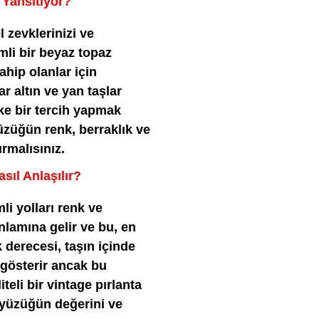
 Yansıtıyor?
 zevklerinizi ve
mli bir beyaz topaz
ahip olanlar için
r altın ve yan taşlar
ike bir tercih yapmak
yüzüğün renk, berraklık ve
rmalısınız.
asıl Anlaşılır?
li yolları renk ve
anlamına gelir ve bu, en
k derecesi, taşın içinde
 gösterir ancak bu
teli bir vintage pırlanta
 yüzüğün değerini ve