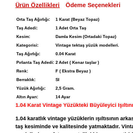
Ürün Özellikleri
Ödeme Seçenekleri
Orta Taş Ağırlığı:
1 Karat (Beyaz Topaz)
Taş Adedi:
1 Adet Orta Taş
Kesim:
Damla Kesim (Ortadaki Topaz)
Kategorisi:
Vintage tektaş yüzük modelleri.
Taş Ağırlığı:
0.04 Karat
Pırlanta Taş Adedi:
2 Adet ( Kenar taşlar )
Renk:
F ( Ekstra Beyaz )
Berraklık:
SI
Yüzük Ağırlığı:
2,5 Gram.
Altın Ayarı:
14 Ayar
1.04 Karat Vintage Yüzükteki Büyüleyici Işıltını
1.04 karatlık vintage yüzüklerin ışıltısının arka
taş kesiminde ve kalitesinde yatmaktadır. Vin