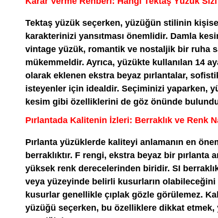
Karar Verme Rehberi: Hangi Tektaş Yüzük Sizi
Tektaş yüzük seçerken, yüzüğün stilinin kişisel
karakterinizi yansıtması önemlidir. Damla kesi
vintage yüzük, romantik ve nostaljik bir ruha s
mükemmeldir. Ayrıca, yüzükte kullanılan 14 aya
olarak eklenen ekstra beyaz pırlantalar, sofist
isteyenler için idealdir. Seçiminizi yaparken, 
kesim gibi özelliklerini de göz önünde bulundu
Pırlantada Kalitenin İzleri: Berraklık ve Renk N
Pırlanta yüzüklerde kaliteyi anlamanın en önem
berraklıktır. F rengi, ekstra beyaz bir pırlanta 
yüksek renk derecelerinden biridir. SI berraklı
veya yüzeyinde belirli kusurların olabileceğini
kusurlar genellikle çıplak gözle görülemez. Kali
yüzüğü seçerken, bu özelliklere dikkat etmek,