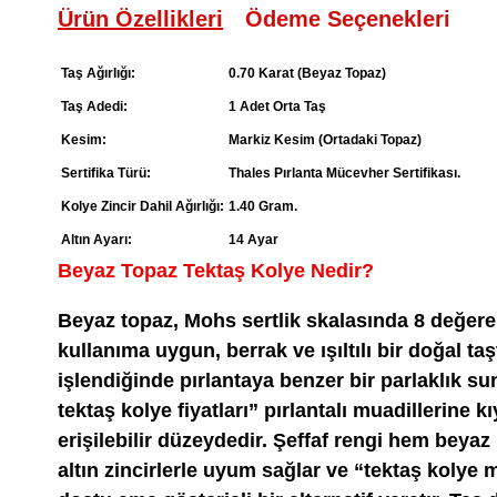
Ürün Özellikleri
Ödeme Seçenekleri
Taş Ağırlığı:
0.70 Karat (Beyaz Topaz)
Taş Adedi:
1 Adet Orta Taş
Kesim:
Markiz Kesim (Ortadaki Topaz)
Sertifika Türü:
Thales Pırlanta Mücevher Sertifikası.
Kolye Zincir Dahil Ağırlığı:
1.40 Gram.
Altın Ayarı:
14 Ayar
Beyaz Topaz Tektaş Kolye Nedir?
Beyaz topaz, Mohs sertlik skalasında 8 değere
kullanıma uygun, berrak ve ışıltılı bir doğal ta
işlendiğinde pırlantaya benzer bir parlaklık s
tektaş kolye fiyatları” pırlantalı muadillerine k
erişilebilir düzeydedir. Şeffaf rengi hem beya
altın zincirlerle uyum sağlar ve “tektaş kolye 