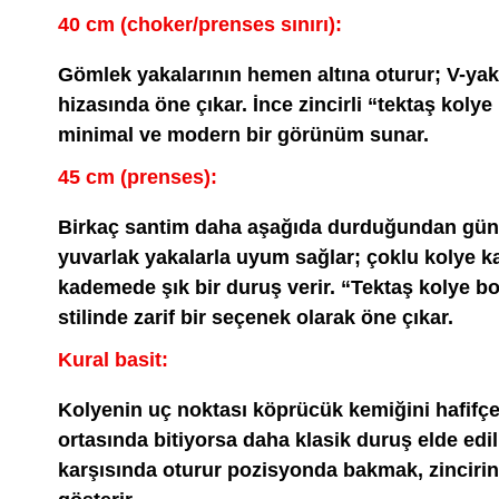
40 cm (choker/prenses sınırı):
Gömlek yakalarının hemen altına oturur; V-yak
hizasında öne çıkar. İnce zincirli “tektaş koly
minimal ve modern bir görünüm sunar.
45 cm (prenses):
Birkaç santim daha aşağıda durduğundan günlü
yuvarlak yakalarla uyum sağlar; çoklu kolye 
kademede şık bir duruş verir. “Tektaş kolye bo
stilinde zarif bir seçenek olarak öne çıkar.
Kural basit:
Kolyenin uç noktası köprücük kemiğini hafifç
ortasında bitiyorsa daha klasik duruş elde ed
karşısında oturur pozisyonda bakmak, zincirin 