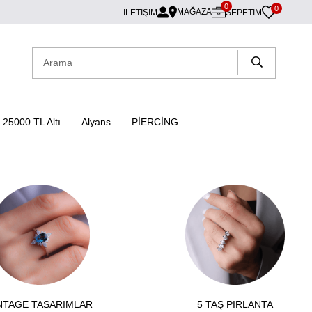
0
0
MAĞAZA
İLETİŞİM
SEPETIM
25000 TL Altı
Alyans
PİERCİNG
NTAGE TASARIMLAR
5 TAŞ PIRLANTA