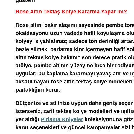
gösterir.
Rose Altın Tektaş Kolye Kararma Yapar mı?
Rose altın, bakır alaşımı sayesinde pembe tonu
oksidasyonu uzun vadede hafif koyulaşma oluş
kolyeyi siyahlatmaz; sadece ton derinliği artar
bezle silmek, parlatma klor içermeyen hafif so
altın tektaş kolye bakımı” son derece pratik o
atölye, pembe altının yüzeyine ince bir rodiy
uygular; bu kaplama kararmayı yavaşlatır ve ışı
aksatılmayan rose altın tektaş kolye modelleri 
parlaklığını korur.
Bütçenize ve stilinize uygun daha geniş seçen
isterseniz, zarif tektaş kolye modelleri ve ışılt
yer aldığı
Pırlanta Kolyeler
koleksiyonuna göz at
karat seçenekleri ve güncel kampanyalar sizi b