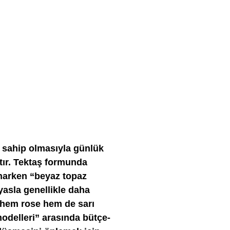
 sahip olmasıyla günlük
ştır. Tektaş formunda
unarken “beyaz topaz
ıyasla genellikle daha
z hem rose hem de sarı
modelleri” arasında bütçe-