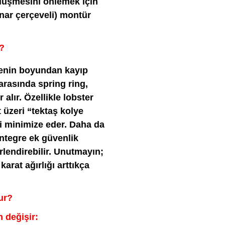
ş düşmesini önlemek için
enar çerçeveli) montür
?
yenin boyundan kayıp
arasında spring ring,
alır. Özellikle lobster
ct üzeri “tektaş kolye
ni minimize eder. Daha da
entegre ek güvenlik
lendirebilir. Unutmayın;
karat ağırlığı arttıkça
ur?
 değişir: