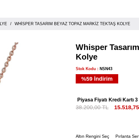
LYE
WHISPER TASARIM BEYAZ TOPAZ MARKIZ TEKTAŞ KOLYE
Whisper Tasarım
Kolye
Stok Kodu
NSN43
%
59
İndirim
Piyasa Fiyatı
Kredi Kartı 3
38.200,00 TL
15.518,7
Altın Rengini Seç
Pırlanta Ser