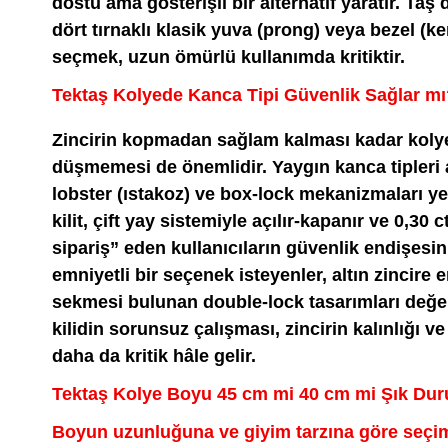
dostu ama gösterişli bir alternatif yaratır. Ta
dört tırnaklı klasik yuva (prong) veya bezel (k
seçmek, uzun ömürlü kullanımda kritiktir.
Tektaş Kolyede Kanca Tipi Güvenlik Sağlar mı
Zincirin kopmadan sağlam kalması kadar kol
düşmemesi de önemlidir. Yaygın kanca tipleri 
lobster (ıstakoz) ve box-lock mekanizmaları yer 
kilit, çift yay sistemiyle açılır-kapanır ve 0,30 
sipariş” eden kullanıcıların güvenlik endişesi
emniyetli bir seçenek isteyenler, altın zincire 
sekmesi bulunan double-lock tasarımları değer
kilidin sorunsuz çalışması, zincirin kalınlığı ve 
daha da kritik hâle gelir.
Tektaş Kolye Boyu 45 cm mi 40 cm mi Şık Dur
Boyun uzunluğuna ve giyim tarzına göre seçim