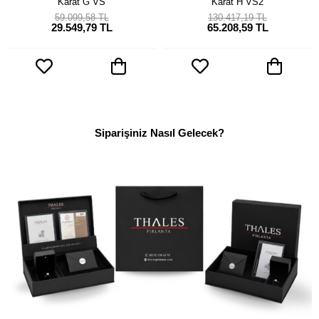
Karat G VS
Karat H VS2
59.099,58 TL
130.417,19 TL
29.549,79 TL
65.208,59 TL
Siparişiniz Nasıl Gelecek?