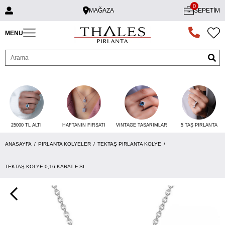
0
MAĞAZA
SEPETIM
MENU
25000 TL ALTI
VINTAGE TASARIMLAR
5 TAŞ PIRLANTA
HAFTANIN FIRSATI
ANASAYFA
PIRLANTA KOLYELER
TEKTAŞ PIRLANTA KOLYE
TEKTAŞ KOLYE 0,16 KARAT F SI