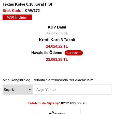
Tektaş Kolye 0,16 Karat F SI
Stok Kodu
KAW172
%
50
İndirim
KDV Dahil
48.048,44 TL
Kredi Kartı 3 Taksit
24.024,22 TL
Havale ile Ödeme
23.063,25 TL
Altın Rengini Seç
Pırlanta Sertifikasında Yer Alacak İsim
Telefon ile Sipariş:
0212 632 22 70