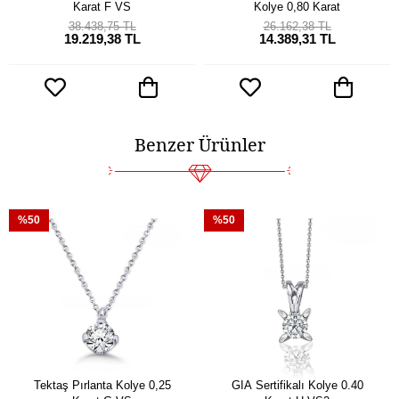
Karat F VS
Kolye 0,80 Karat
38.438,75 TL
26.162,38 TL
19.219,38 TL
14.389,31 TL
Benzer Ürünler
%50
%50
Tektaş Pırlanta Kolye 0,25
GIA Sertifikalı Kolye 0.40