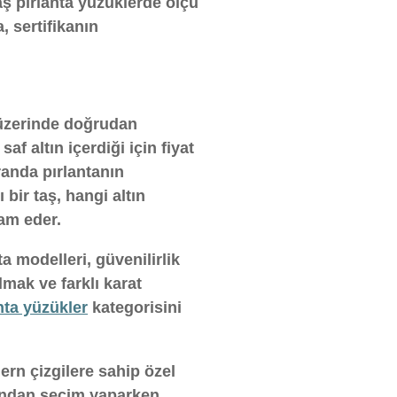
taş pırlanta yüzüklerde ölçü
, sertifikanın
ı üzerinde doğrudan
saf altın içerdiği için fiyat
randa pırlantanın
 bir taş, hangi altın
am eder.
ta modelleri, güvenilirlik
almak ve farklı karat
nta yüzükler
kategorisini
rn çizgilere sahip özel
asından seçim yaparken,