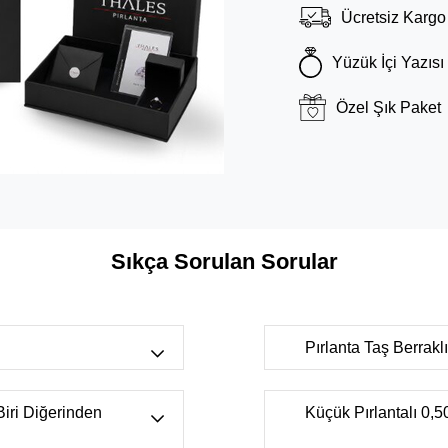
Ücretsiz Kargo
Yüzük İçi Yazısı
Özel Şık Paket
Sıkça Sorulan Sorular
Pırlanta Taş Berrak
r bulunan
FL-IF
(Tertemiz, çok nadi
s),
H color
ancak uzmanlar tarafında
 Biri Diğerinden
Küçük Pırlantalı 0,50
nkli beyaz),
K
VS
(Büyüteçler yardımıyla
r aralığı