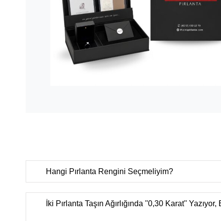
Hangi Pırlanta Rengini Seçmeliyim?
D color
(Çok nadir bulunan ekstra beyaz),
E color
(Nadi
ekstra beyaz),
F color
(Ekstra beyaz),
G color
(Beyaz Plu
İki Pırlanta Taşın Ağırlığında ''0,30 Karat'' Yazıyor,
(Beyaz),
I color
(Çok hafif renkli beyaz),
J color
(Hafif re
color
(Renkli beyaz),
L color
(Çok renkli beyaz),
M-Z colo