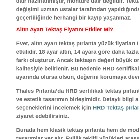
dair hazırlanmıştır, montüre dair değildir. Tek
değişimi uzman ustalar tarafından yapıldığında
geçerliliğinde herhangi bir kayıp yaşanmaz.
Altın Ayarı Tektaş Fiyatını Etkiler Mi?
Evet, altın ayarı tektaş pırlanta yüzük fiyatlar
etkilidir. 18 ayar altın, 14 ayara göre daha fazla 
farkı oluşturur. Ancak tektaşın değeri büyük o
kalitesiyle belirlenir. Bu nedenle HRD sertifikalı
ayarında olursa olsun, değerini korumaya dev
Thales Pırlanta’da HRD sertifikalı tektaş pırlan
ve estetik tasarımın birleşimidir. Detaylı bilgi 
seçeneklerini incelemek için
HRD Tektaş pırla
ziyaret edebilirsiniz.
Burada hem klasik tektaş pırlanta hem de mode
tasarımlar yer alır. Evlilik teklifi yüzükleri ar