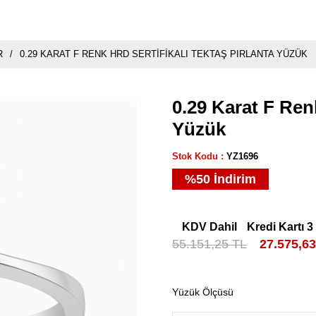
R
0.29 KARAT F RENK HRD SERTIFIKALI TEKTAŞ PIRLANTA YÜZÜK
0.29 Karat F Renk
Yüzük
Stok Kodu
YZ1696
%
50
İndirim
KDV Dahil
Kredi Kartı 3
55.151,25 TL
27.575,6
Yüzük Ölçüsü