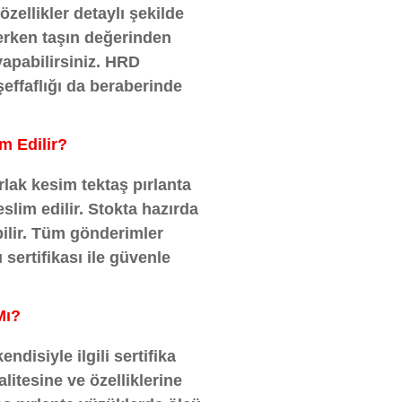
özellikler detaylı şekilde
eçerken taşın değerinden
yapabilirsiniz. HRD
 şeffaflığı da beraberinde
m Edilir?
rlak kesim tektaş pırlanta
slim edilir. Stokta hazırda
bilir. Tüm gönderimler
 sertifikası ile güvenle
Mı?
ndisiyle ilgili sertifika
litesine ve özelliklerine