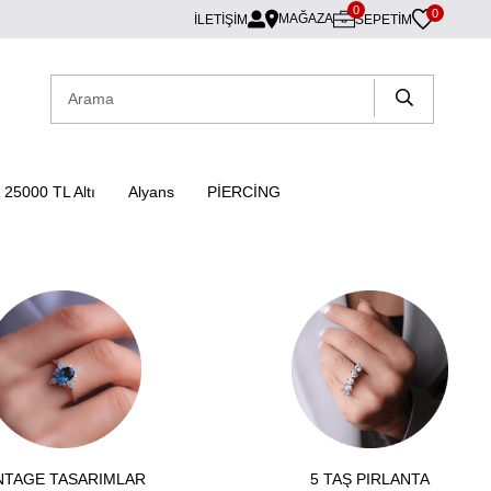
0
0
MAĞAZA
İLETİŞİM
SEPETIM
25000 TL Altı
Alyans
PİERCİNG
NTAGE TASARIMLAR
5 TAŞ PIRLANTA