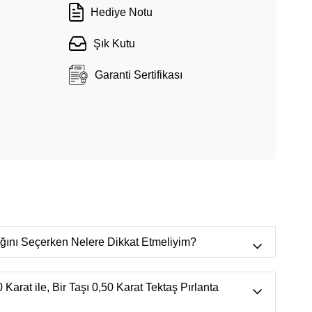
Hediye Notu
Şık Kutu
Garanti Sertifikası
lığını Seçerken Nelere Dikkat Etmeliyim?
r bulunur.),
VVS
(Mikroskop ortamında
n görülebilecek çok çok küçük doğal izler.)
 Karat ile, Bir Taşı 0,50 Karat Tektaş Pırlanta
 görülebilecek çok çok küçük doğal izler.),