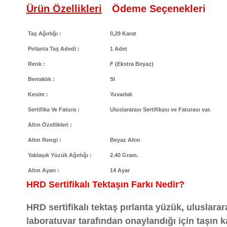
Ürün Özellikleri
Ödeme Seçenekleri
Taş Ağırlığı :
0,29 Karat
Pırlanta Taş Adedi :
1 Adet
Renk :
F (Ekstra Beyaz)
Berraklık :
SI
Kesim :
Yuvarlak
Sertifika Ve Fatura :
Uluslararası Sertifikası ve Faturası var.
Altın Özellikleri :
Altın Rengi :
Beyaz Altın
Yaklaşık Yüzük Ağırlığı :
2.40 Gram.
Altın Ayarı :
14 Ayar
HRD Sertifikalı Tektaşın Farkı Nedir?
HRD sertifikalı tektaş pırlanta yüzük, uluslarar
laboratuvar tarafından onaylandığı için taşın k