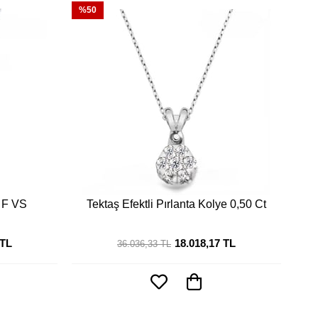
%50
t F VS
Tektaş Efektli Pırlanta Kolye 0,50 Ct
 TL
18.018,17 TL
36.036,33 TL