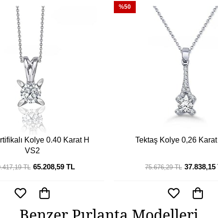
%50
tifikalı Kolye 0.40 Karat H
Tektaş Kolye 0,26 Kara
VS2
65.208,59 TL
37.838,15
.417,19 TL
75.676,29 TL
Benzer Pırlanta Modelleri