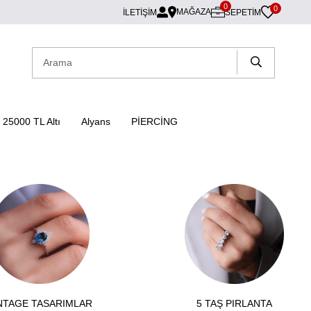
0
0
MAĞAZA
İLETİŞİM
SEPETIM
25000 TL Altı
Alyans
PİERCİNG
NTAGE TASARIMLAR
5 TAŞ PIRLANTA