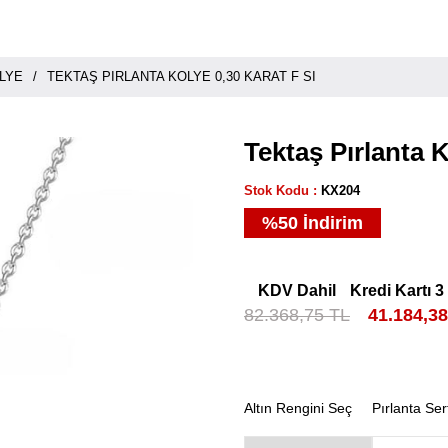
LYE
TEKTAŞ PIRLANTA KOLYE 0,30 KARAT F SI
Tektaş Pırlanta K
Stok Kodu
KX204
%
50
İndirim
KDV Dahil
Kredi Kartı 3
82.368,75 TL
41.184,3
Altın Rengini Seç
Pırlanta Ser