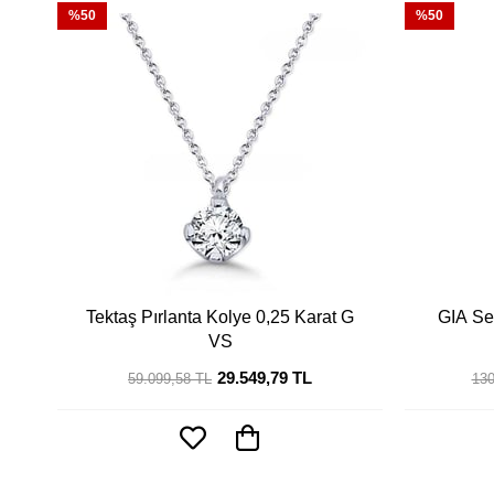
%50
%50
Tektaş Pırlanta Kolye 0,25 Karat G
GIA Ser
VS
29.549,79 TL
59.099,58 TL
130