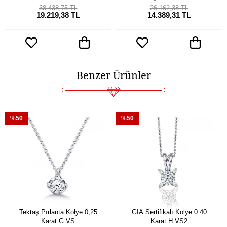
38.438,75 TL
26.162,38 TL
19.219,38 TL
14.389,31 TL
Benzer Ürünler
%50
%50
Tektaş Pırlanta Kolye 0,25
GIA Sertifikalı Kolye 0.40
Karat G VS
Karat H VS2