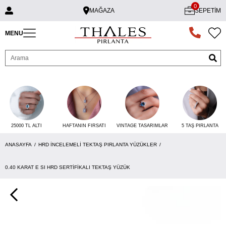
0
MAĞAZA
SEPETIM
MENU
25000 TL ALTI
VINTAGE TASARIMLAR
5 TAŞ PIRLANTA
HAFTANIN FIRSATI
ANASAYFA
HRD İNCELEMELI TEKTAŞ PIRLANTA YÜZÜKLER
0.40 KARAT E SI HRD SERTIFIKALI TEKTAŞ YÜZÜK