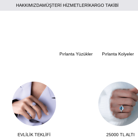
HAKKIMIZDA
MÜŞTERİ HİZMETLERİ
KARGO TAKİBİ
Pırlanta Yüzükler
Pırlanta Kolyeler
EVLİLİK TEKLİFİ
25000 TL ALTI