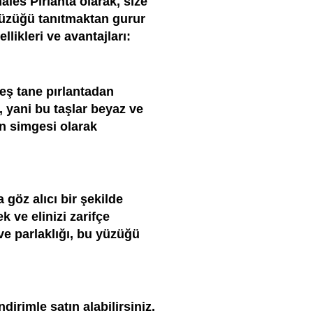
les Pırlanta olarak, size
yüzüğü tanıtmaktan gurur
likleri ve avantajları:
eş tane pırlantadan
r, yani bu taşlar beyaz ve
ın simgesi olarak
 göz alıcı bir şekilde
k ve elinizi zarifçe
ve parlaklığı, bu yüzüğü
irimle satın alabilirsiniz.