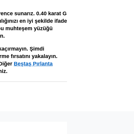
vence sunarız. 0.40 karat G
ığınızı en iyi şekilde ifade
i bu muhteşem yüzüğü
ın.
 kaçırmayın. Şimdi
me fırsatını yakalayın.
 Diğer
Beştaş Pırlanta
iz.