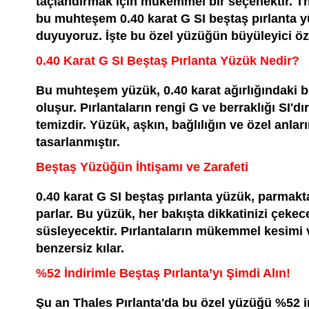
taçlandırmak için mükemmel bir seçenektir. Tha
bu muhteşem 0.40 karat G SI beştaş pırlanta 
duyuyoruz. İşte bu özel yüzüğün büyüleyici özel
0.40 Karat G SI Beştaş Pırlanta Yüzük Nedir?
Bu muhteşem yüzük, 0.40 karat ağırlığındaki b
oluşur. Pırlantaların rengi G ve berraklığı SI'dı
temizdir. Yüzük, aşkın, bağlılığın ve özel anlar
tasarlanmıştır.
Beştaş Yüzüğün İhtişamı ve Zarafeti
0.40 karat G SI beştaş pırlanta yüzük, parmakta
parlar. Bu yüzük, her bakışta dikkatinizi çekece
süsleyecektir. Pırlantaların mükemmel kesimi 
benzersiz kılar.
%52 İndirimle Beştaş Pırlanta’yı Şimdi Alın!
Şu an Thales Pırlanta'da bu özel yüzüğü %52 ind