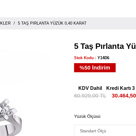
ÜKLER
5 TAŞ PIRLANTA YÜZÜK 0,40 KARAT
5 Taş Pırlanta Y
Stok Kodu
Y14D6
%
50
İndirim
KDV Dahil
Kredi Kartı 3
60.929,00 TL
30.464,5
Yüzük Ölçüsü