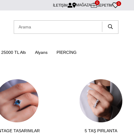
0
0
MAĞAZA
İLETİŞİM
SEPETIM
25000 TL Altı
Alyans
PİERCİNG
NTAGE TASARIMLAR
5 TAŞ PIRLANTA