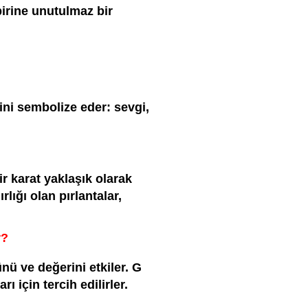
birine unutulmaz bir
ini sembolize eder: sevgi,
bir karat yaklaşık olarak
rlığı olan pırlantalar,
r?
nü ve değerini etkiler. G
ı için tercih edilirler.