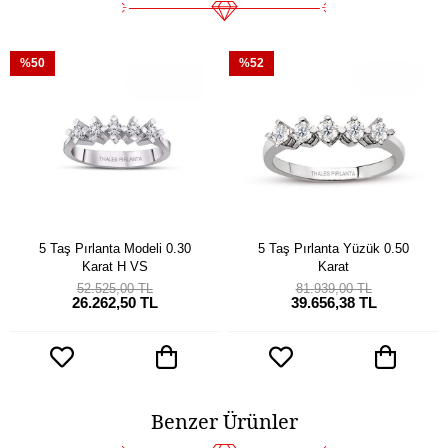
%50
%52
5 Taş Pırlanta Modeli 0.30
5 Taş Pırlanta Yüzük 0.50
Karat H VS
Karat
52.525,00 TL
81.939,00 TL
26.262,50 TL
39.656,38 TL
Benzer Ürünler