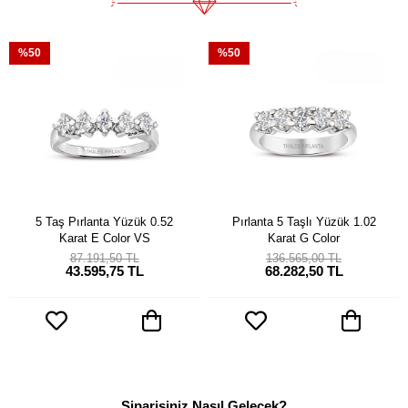
%50
%50
5 Taş Pırlanta Yüzük 0.52
Pırlanta 5 Taşlı Yüzük 1.02
Karat E Color VS
Karat G Color
87.191,50 TL
136.565,00 TL
43.595,75 TL
68.282,50 TL
Siparişiniz Nasıl Gelecek?