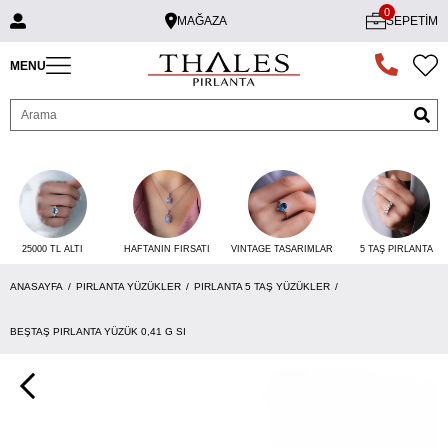
0
MAĞAZA
SEPETIM
MENU
25000 TL ALTI
VINTAGE TASARIMLAR
5 TAŞ PIRLANTA
HAFTANIN FIRSATI
ANASAYFA
PIRLANTA YÜZÜKLER
PIRLANTA 5 TAŞ YÜZÜKLER
BEŞTAŞ PIRLANTA YÜZÜK 0,41 G SI