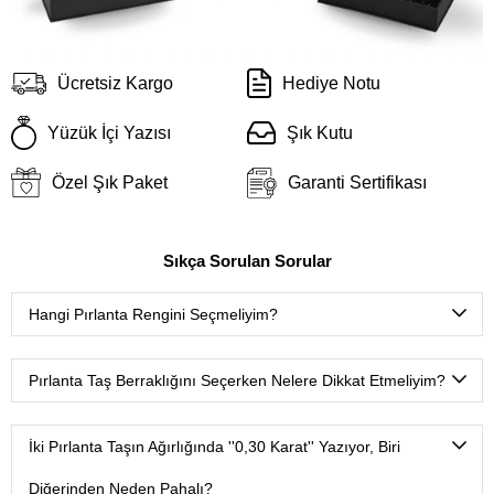
Ücretsiz Kargo
Hediye Notu
Yüzük İçi Yazısı
Şık Kutu
Özel Şık Paket
Garanti Sertifikası
Sıkça Sorulan Sorular
Hangi Pırlanta Rengini Seçmeliyim?
D color
(Çok nadir bulunan ekstra beyaz),
E color
(Nadir
bulunan ekstra beyaz),
F color
(Ekstra beyaz),
G color
Pırlanta Taş Berraklığını Seçerken Nelere Dikkat Etmeliyim?
(Beyaz Plus),
H color
(Beyaz),
I color
(Çok hafif renkli
beyaz),
J color
(Hafif renkli beyaz),
K color
(Renkli beyaz),
FL-IF
(Tertemiz, çok nadir bulunur.),
VVS
(Mikroskop
L color
(Çok renkli beyaz),
M-Z color aralığı
(Sarı, kahve,
ortamında ancak uzmanlar tarafından görülebilecek çok
İki Pırlanta Taşın Ağırlığında ''0,30 Karat'' Yazıyor, Biri
gri ton oldukça yoğundur).
çok küçük doğal izler.)
Diğerinden Neden Pahalı?