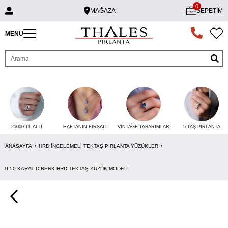
0
MAĞAZA
SEPETIM
MENU
25000 TL ALTI
VINTAGE TASARIMLAR
5 TAŞ PIRLANTA
HAFTANIN FIRSATI
ANASAYFA
HRD İNCELEMELI TEKTAŞ PIRLANTA YÜZÜKLER
0.50 KARAT D RENK HRD TEKTAŞ YÜZÜK MODELI