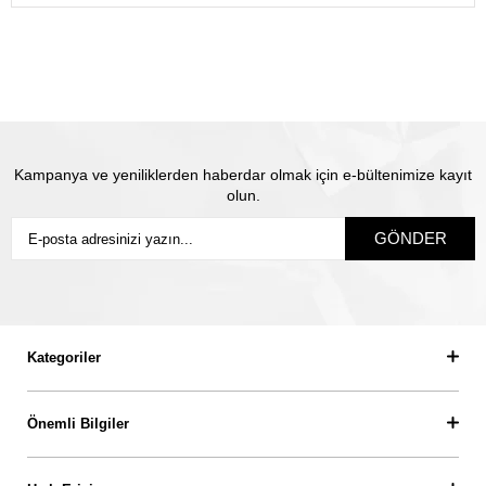
gönderiyoruz.
Satın almış olduğunuz mücevhere değeri üzerinden
sigorta yapılmaktadır. Olası kayıp durumunda Thales
pırlanta olarak biz yeni ürün üretip size gönderiyoruz.
Siz
sigortanın ödeme süresini beklemiyorsunuz.
Kampanya ve yeniliklerden haberdar olmak için e-bültenimize kayıt
olun.
GÖNDER
Kategoriler
Önemli Bilgiler