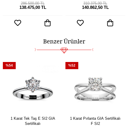
286.500,00 TL
310.375,00 TL
138.475,00 TL
140.862,50 TL
Benzer Ürünler
%54
%52
1 Karat Tek Taş E SI2 GIA
1 Karat Pırlanta GIA Sertifikalı
Sertifikalı
F SI2