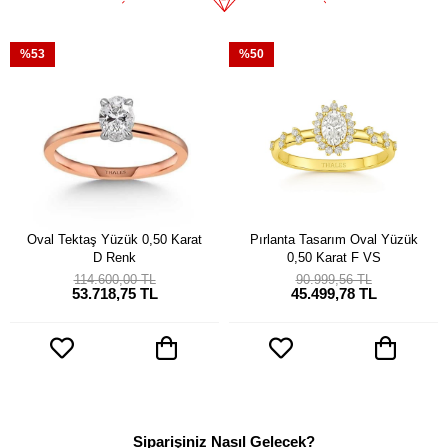
%53
%50
Oval Tektaş Yüzük 0,50 Karat
Pırlanta Tasarım Oval Yüzük
D Renk
0,50 Karat F VS
114.600,00 TL
90.999,56 TL
53.718,75 TL
45.499,78 TL
Siparişiniz Nasıl Gelecek?