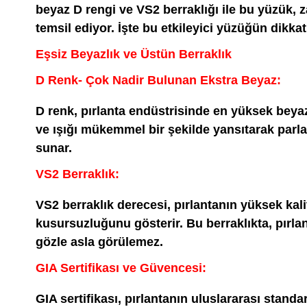
beyaz D rengi ve VS2 berraklığı ile bu yüzük, za
temsil ediyor. İşte bu etkileyici yüzüğün dikkat
Eşsiz Beyazlık ve Üstün Berraklık
D Renk- Çok Nadir Bulunan Ekstra Beyaz:
D renk, pırlanta endüstrisinde en yüksek beyaz
ve ışığı mükemmel bir şekilde yansıtarak parl
sunar.
VS2 Berraklık:
VS2 berraklık derecesi, pırlantanın yüksek kal
kusursuzluğunu gösterir. Bu berraklıkta, pırlan
gözle asla görülemez.
GIA Sertifikası ve Güvencesi:
GIA sertifikası, pırlantanın uluslararası standar