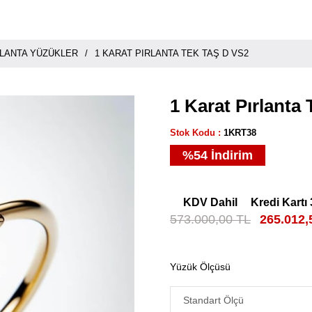
RLANTA YÜZÜKLER
1 KARAT PIRLANTA TEK TAŞ D VS2
1 Karat Pırlanta
Stok Kodu
1KRT38
%
54
İndirim
KDV Dahil
Kredi Kartı 
573.000,00 TL
265.012,
Yüzük Ölçüsü