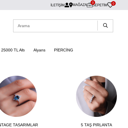
0
0
MAĞAZA
İLETİŞİM
SEPETIM
25000 TL Altı
Alyans
PİERCİNG
NTAGE TASARIMLAR
5 TAŞ PIRLANTA