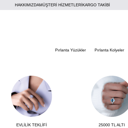
HAKKIMIZDA
MÜŞTERİ HİZMETLERİ
KARGO TAKİBİ
Pırlanta Yüzükler
Pırlanta Kolyeler
EVLİLİK TEKLİFİ
25000 TL ALTI