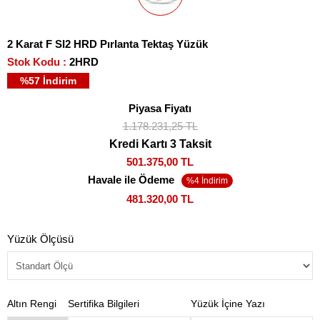
2 Karat F SI2 HRD Pırlanta Tektaş Yüzük
Stok Kodu
2HRD
%
57
İndirim
Piyasa Fiyatı
1.178.231,25 TL
Kredi Kartı 3 Taksit
501.375,00 TL
Havale ile Ödeme
481.320,00 TL
Yüzük Ölçüsü
Altın Rengi
Sertifika Bilgileri
Yüzük İçine Yazı