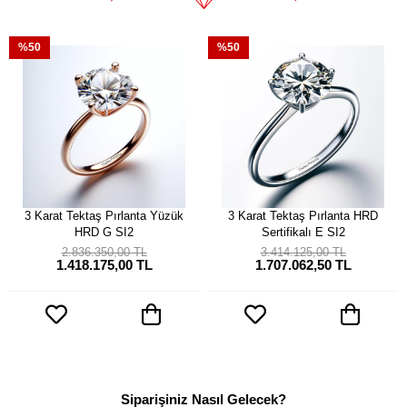
%50
%50
3 Karat Tektaş Pırlanta Yüzük
3 Karat Tektaş Pırlanta HRD
HRD G SI2
Sertifikalı E SI2
2.836.350,00 TL
3.414.125,00 TL
1.418.175,00 TL
1.707.062,50 TL
Siparişiniz Nasıl Gelecek?