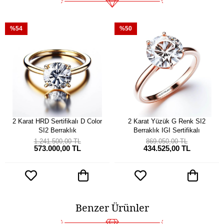
%54
%50
2 Karat HRD Sertifikalı D Color
2 Karat Yüzük G Renk SI2
SI2 Berraklık
Berraklık IGI Sertifikalı
1.241.500,00 TL
869.050,00 TL
573.000,00 TL
434.525,00 TL
Benzer Ürünler