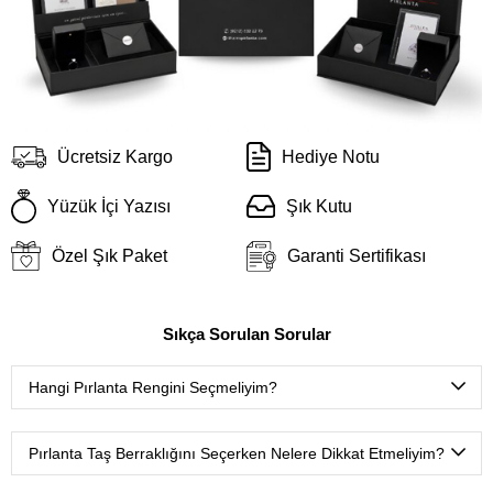
Ücretsiz Kargo
Hediye Notu
Yüzük İçi Yazısı
Şık Kutu
Özel Şık Paket
Garanti Sertifikası
Sıkça Sorulan Sorular
Hangi Pırlanta Rengini Seçmeliyim?
D color
(Çok nadir bulunan ekstra beyaz),
E color
(Nadir
bulunan ekstra beyaz),
F color
(Ekstra beyaz),
G color
Pırlanta Taş Berraklığını Seçerken Nelere Dikkat Etmeliyim?
(Beyaz Plus),
H color
(Beyaz),
I color
(Çok hafif renkli