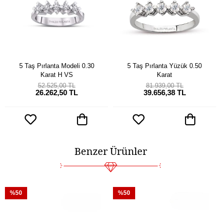
5 Taş Pırlanta Modeli 0.30
5 Taş Pırlanta Yüzük 0.50
Karat H VS
Karat
52.525,00 TL
81.939,00 TL
26.262,50 TL
39.656,38 TL
Benzer Ürünler
%50
%50