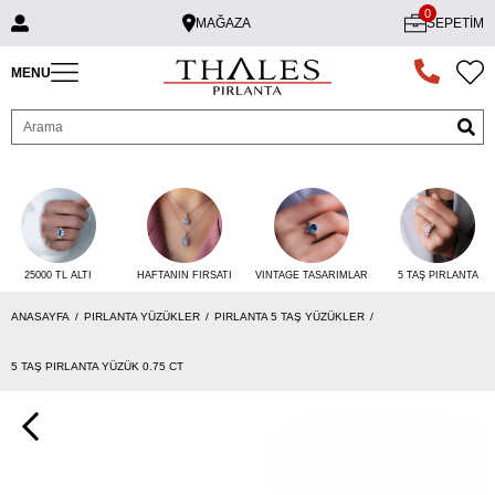
0
MAĞAZA
SEPETIM
MENU
25000 TL ALTI
VINTAGE TASARIMLAR
5 TAŞ PIRLANTA
HAFTANIN FIRSATI
ANASAYFA
PIRLANTA YÜZÜKLER
PIRLANTA 5 TAŞ YÜZÜKLER
5 TAŞ PIRLANTA YÜZÜK 0.75 CT