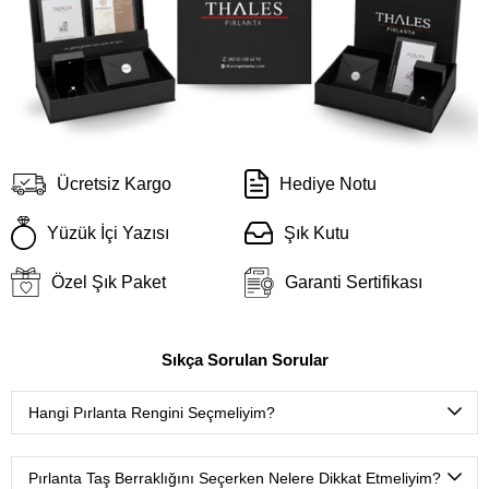
Ücretsiz Kargo
Hediye Notu
Yüzük İçi Yazısı
Şık Kutu
Özel Şık Paket
Garanti Sertifikası
Sıkça Sorulan Sorular
Hangi Pırlanta Rengini Seçmeliyim?
D color
(Çok nadir bulunan ekstra beyaz),
E color
(Nadir
bulunan ekstra beyaz),
F color
(Ekstra beyaz),
G color
Pırlanta Taş Berraklığını Seçerken Nelere Dikkat Etmeliyim?