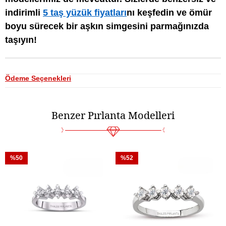
indirimli
5 taş yüzük fiyatları
nı keşfedin ve ömür
boyu sürecek bir aşkın simgesini parmağınızda
taşıyın!
Ödeme Seçenekleri
Benzer Pırlanta Modelleri
%50
%52