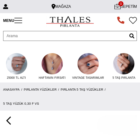
0
MAĞAZA
SEPETIM
MENU
25000 TL ALTI
VINTAGE TASARIMLAR
5 TAŞ PIRLANTA
HAFTANIN FIRSATI
ANASAYFA
PIRLANTA YÜZÜKLER
PIRLANTA 5 TAŞ YÜZÜKLER
5 TAŞ YÜZÜK 0,30 F VS