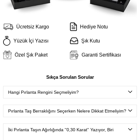
Ücretsiz Kargo
Hediye Notu
Yüzük İçi Yazısı
Şık Kutu
Özel Şık Paket
Garanti Sertifikası
Sıkça Sorulan Sorular
Hangi Pırlanta Rengini Seçmeliyim?
D color
(Çok nadir bulunan ekstra beyaz),
E color
(Nadir
bulunan ekstra beyaz),
F color
(Ekstra beyaz),
G color
Pırlanta Taş Berraklığını Seçerken Nelere Dikkat Etmeliyim?
(Beyaz Plus),
H color
(Beyaz),
I color
(Çok hafif renkli
beyaz),
J color
(Hafif renkli beyaz),
K color
(Renkli beyaz),
FL-IF
(Tertemiz, çok nadir bulunur.),
VVS
(Mikroskop
L color
(Çok renkli beyaz),
M-Z color aralığı
(Sarı, kahve,
ortamında ancak uzmanlar tarafından görülebilecek çok
İki Pırlanta Taşın Ağırlığında ''0,30 Karat'' Yazıyor, Biri
gri ton oldukça yoğundur).
çok küçük doğal izler.)