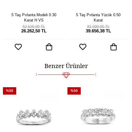
5 Taş Pırlanta Modeli 0.30
5 Taş Pırlanta Yüzük 0.50
Karat H VS
Karat
52.525,00 TL
81.939,00 TL
26.262,50 TL
39.656,38 TL
Benzer Ürünler
%50
%50