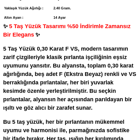
Yaklaşık Yüzük Ağırlığı :
2.40 Gram.
Altın Ayarı :
14 Ayar
✨
5 Taş Yüzük Tasarımı %50 İndirimle Zamansız
Bir Elegans
✨
5 Taş Yüzük 0,30 Karat F VS, modern tasarımın
zarif çizgileriyle klasik pırlanta işçiliğinin eşsiz
uyumunu yansıtır. Bu alyansta, toplam 0,30 karat
ağırlığında, beş adet F (Ekstra Beyaz) renkli ve VS
berraklığında pırlantalar, her biri yuvarlak
kesimde özenle yerleştirilmiştir. Bu seçkin
pırlantalar, alyansın her açısından parıldayan bir
ışıltı ve göz alıcı bir zarafet sunar.
Bu 5 taş yüzük, her bir pırlantanın mükemmel
uyumu ve harmonisi ile, parmağınızda sofistike
bir ifade bırakır. Her taş, ışığın her kırılımında