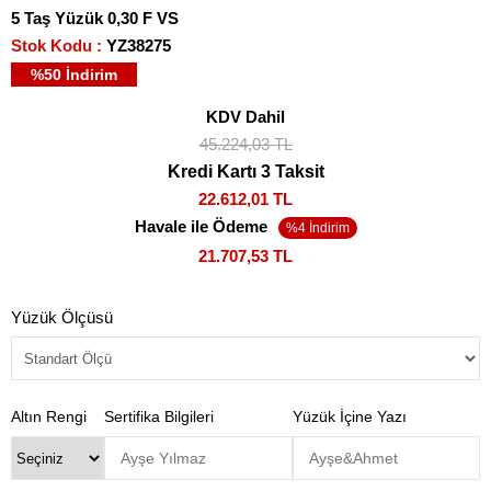
5 Taş Yüzük 0,30 F VS
Stok Kodu
YZ38275
%
50
İndirim
KDV Dahil
45.224,03 TL
Kredi Kartı 3 Taksit
22.612,01 TL
Havale ile Ödeme
21.707,53 TL
Yüzük Ölçüsü
Altın Rengi
Sertifika Bilgileri
Yüzük İçine Yazı